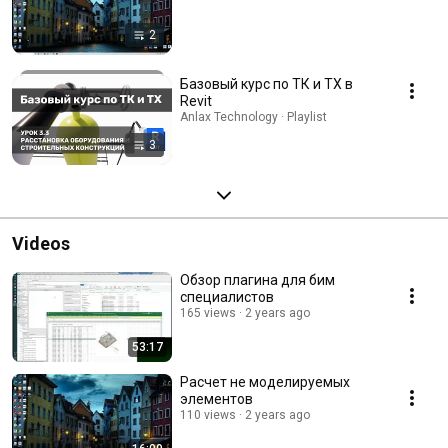
2
Базовый курс по ТК и ТХ в
Revit
Anlax Technology · Playlist
3
Videos
Обзор плагина для бим
специалистов
165 views
2 years ago
53:17
Расчет не моделируемых
элементов
110 views
2 years ago