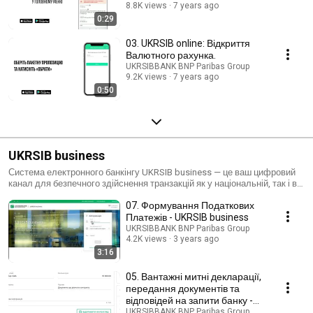
8.8K views
7 years ago
0:29
03. UKRSIB online: Відкриття
Валютного рахунка.
UKRSIBBANK BNP Paribas Group
9.2K views
7 years ago
0:50
UKRSIB business
Система електронного банкінгу UKRSIB business — це ваш цифровий
канал для безпечного здійснення транзакцій як у національній, так і в
іноземній валютах. Отримання оперативної інформації за рахунками
07. Формування Податкових
дозволяє гнучко керувати ліквідністю для оптимізації платіжних
операцій, а інтеграція з обліковою системою підприємства допоможе
Платежів - UKRSIB business
пришвидшити процес формування документів. ПЕРЕВАГИ UKRSIB
UKRSIBBANK BNP Paribas Group
BUSINESS АДАПТИВНІСТЬ Працюйте зі свого комп'ютера, планшета
4.2K views
3 years ago
або мобільного телефону БЕЗПЕКА Підписуйте платіжні документи
3:16
кваліфікованим сертифікатом відкритого ключа. Підвищуйте рівень
безпеки операцій завдяки використанню двохетапної перевірки
05. Вантажні митні декларації,
Google Authenticator. Акредитований центр сертифікації ключів АТ
передання документів та
"УКРСИББАНК" ПРОСТОТА Для роботи не потрібно встановлювати
відповідей на запити банку -
Java, а сертифікат ключа передається в банк лише один раз. Єдиний
UKRSIB business
UKRSIBBANK BNP Paribas Group