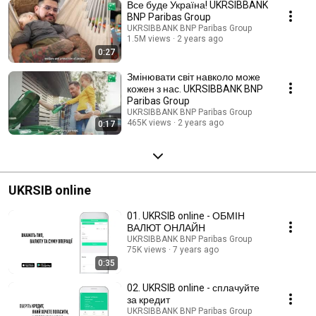
Все буде Україна! UKRSIBBANK
BNP Paribas Group
UKRSIBBANK BNP Paribas Group
1.5M views
2 years ago
0:27
Змінювати світ навколо може
кожен з нас. UKRSIBBANK BNP
Paribas Group
UKRSIBBANK BNP Paribas Group
465K views
2 years ago
0:17
UKRSIB online
01. UKRSIB online - ОБМІН
ВАЛЮТ ОНЛАЙН
UKRSIBBANK BNP Paribas Group
75K views
7 years ago
0:35
02. UKRSIB online - сплачуйте
за кредит
UKRSIBBANK BNP Paribas Group