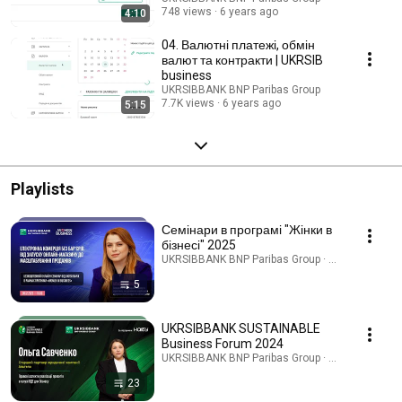
ключ користувача надає доступ до операцій з рахунками декількох
748 views
6 years ago
4:10
юридичних осіб.
04. Валютні платежі, обмін
валют та контракти | UKRSIB
business
UKRSIBBANK BNP Paribas Group
7.7K views
6 years ago
5:15
Playlists
Семінари в програмі "Жінки в
бізнесі" 2025
UKRSIBBANK BNP Paribas Group · Playlist
5
UKRSIBBANK SUSTAINABLE
Business Forum 2024
UKRSIBBANK BNP Paribas Group · Playlist
23