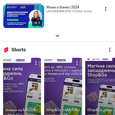
Жінки в бізнесі 2024
UKRSIBBANK BNP Paribas Group · Playlist
5
Shorts
Знижки на MAUDAU 
Shop&Go + MAUDAU 
Shop&Go дарує 
з Shop&Go
= знижка 10%
знижки