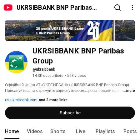
UKRSIBBANK BNP Paribas
Group
UKRSIBBANK BNP Paribas 
Group
@ukrsibbank
14.3K subscribers
•
563 videos
Офіційний канал АТ «УКРСИББАНК» (UKRSIBBANK BNP Paribas Group). 
Приєднуйтесь та отримуйте корисну інформацію та новини про послуги 
...more
UKRSIBBANK в Україні. 
ukrsibbank.com
and 3 more links
Subscribe
Home
Videos
Shorts
Live
Playlists
Posts