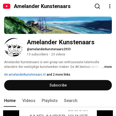
Amelander Kunstenaars
Amelander Kunstenaars
@amelanderkunstenaars2933
13 subscribers
•
23 videos
Amelander Kunstenaars is een groep van enthousiaste talentvolle 
eilanders die veelzijdige kunstwerken maken. De AK bestaat sinds 2011 en 
...more
ze exposeren jaarlijks samen tijdens de Kunstmaand in hun eigen locatie 
amelanderkunstenaars.nl
and 2 more links
aan de Kooiweg in Buren. Kunstwerken gemaakt door de eilanders krijgen 
veel aandacht en worden hoog gewaardeerd door de kunstliefhebbers. 
Subscribe
Sinds 2020 exposeert de AK ook online met een virtuele tentoonstelling op 
hun eigen website: amelanderkunstenaars.nl 
Home
Videos
Playlists
Search