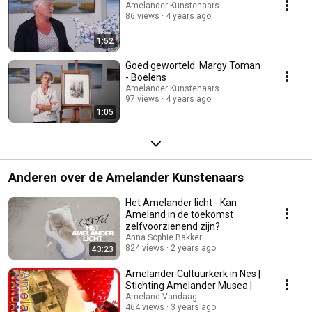
Amelander Kunstenaars
86 views
4 years ago
1:52
Goed geworteld. Margy Toman
- Boelens
Amelander Kunstenaars
97 views
4 years ago
1:05
Anderen over de Amelander Kunstenaars
Het Amelander licht - Kan
Ameland in de toekomst
zelfvoorzienend zijn?
Anna Sophie Bakker
824 views
2 years ago
43:23
Amelander Cultuurkerk in Nes |
Stichting Amelander Musea |
Ameland Vandaag
464 views
3 years ago