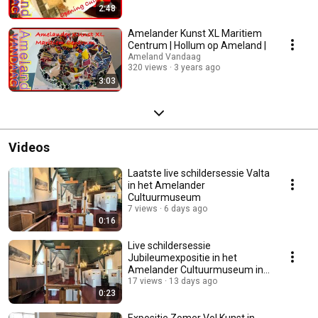
2:48
Amelander Kunst XL Maritiem
Centrum | Hollum op Ameland |
Ameland Vandaag
320 views
3 years ago
3:03
Videos
Laatste live schildersessie Valta
in het Amelander
Cultuurmuseum
7 views
6 days ago
0:16
Live schildersessie
Jubileumexpositie in het
Amelander Cultuurmuseum in
Nes
17 views
13 days ago
0:23
Expositie Zomer Vol Kunst in