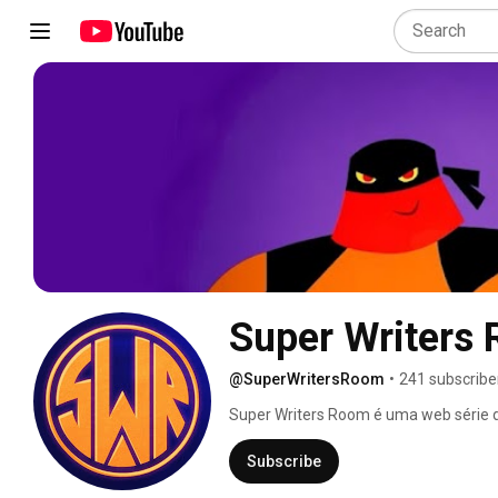
Super Writers
@SuperWritersRoom
•
241 subscribe
Super Writers Room é uma web série d
roteiristas canastrões, Irritável Vitor,
habilidades especais para entregar os 
Subscribe