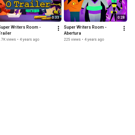
0:33
0:28
Super Writers Room - 
Super Writers Room - 
Trailer
Abertura
.7K views
•
4 years ago
225 views
•
4 years ago