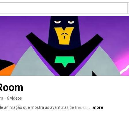
 Room
rs
•
6 videos
e animação que mostra as aventuras de três super-
...more
 Estranho Erik e Capitão Tijuca, que tem que usar suas 
jobs dos mais malucos e sobrenaturais clientes. 