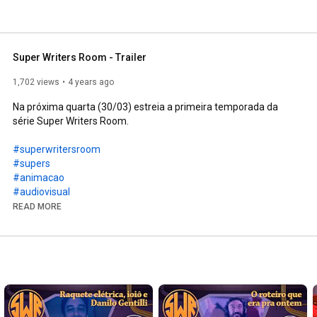
Super Writers Room - Trailer
1,702 views
4 years ago
Na próxima quarta (30/03) estreia a primeira temporada da 
série Super Writers Room. 

#superwritersroom
#supers
#animacao
#audiovisual
#roteirista
READ MORE
#roteiro