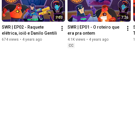
7:03
7:26
SWR | EP02 - Raquete 
SWR | EP01 - O roteiro que 
elétrica, ioiô e Danilo Gentili
era pra ontem
674 views
•
4 years ago
4.1K views
•
4 years ago
1
CC