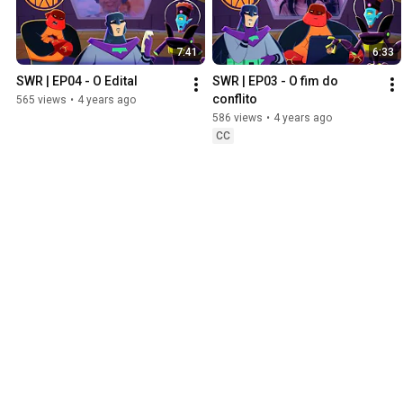
7:41
6:33
SWR | EP04 - O Edital
SWR | EP03 - O fim do 
conflito
565 views
•
4 years ago
586 views
•
4 years ago
CC