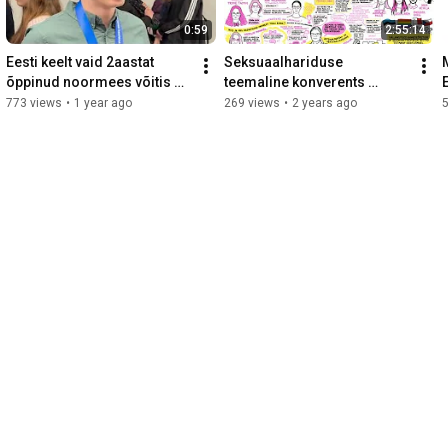
0:59
2:55:14
Eesti keelt vaid 2aastat 
Seksuaalhariduse 
õppinud noormees võitis 
teemaline konverents 
eesti keele teise keelena 
"Esimene suudlus" 17.05 
773 views
•
1 year ago
269 views
•
2 years ago
olümpiaadi
Eesti Rahva Muuseumis