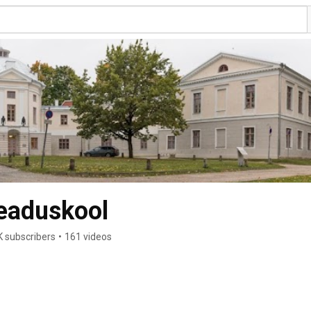
teaduskool
K subscribers
•
161 videos