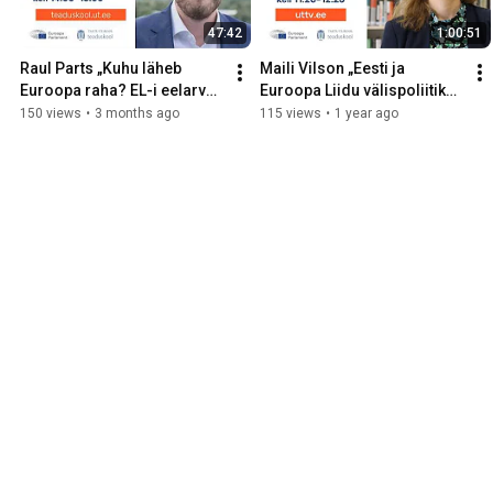
47:42
1:00:51
Raul Parts „Kuhu läheb 
Maili Vilson „Eesti ja 
Euroopa raha? EL-i eelarve 
Euroopa Liidu välispoliitika 
ja tõukefondide mõju 
muutuvas maailmas“｜
150 views
•
3 months ago
115 views
•
1 year ago
Eestile“｜Euroopa päeva 
Euroopa päeva loeng
loeng