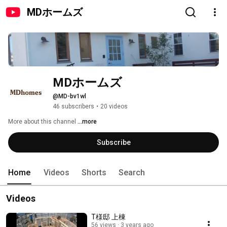
MDホームズ
MDホームズ
@MD-bv1wl
46 subscribers
•
20 videos
More about this channel
...more
Subscribe
Home
Videos
Shorts
Search
Videos
T様邸 上棟
56 views
3 years ago