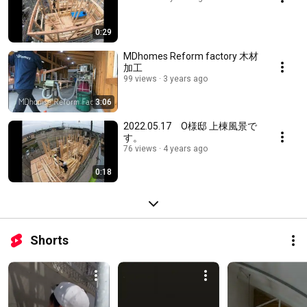
0:29
MDhomes Reform factory 木材
加工
99 views
3 years ago
3:06
2022.05.17 O様邸 上棟風景で
す。
76 views
4 years ago
0:18
Shorts