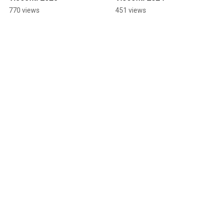
770 views
451 views