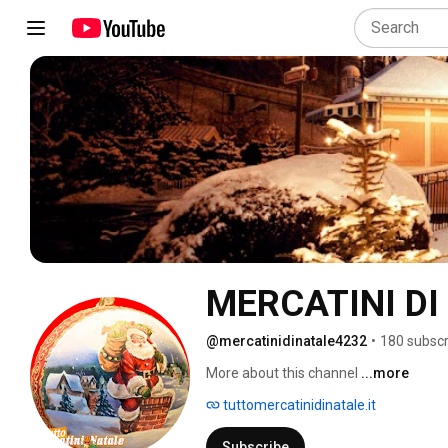
MERCATINI DI
@mercatinidinatale4232
•
180 subscr
More about this channel
...more
tuttomercatinidinatale.it
Subscribe