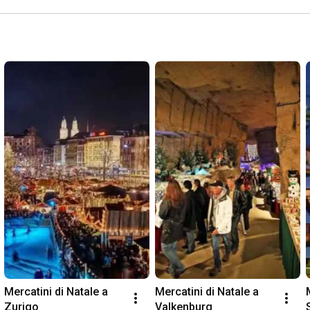
Mercatini di Natale a 
Mercatini di Natale a 
Zurigo
Valkenburg