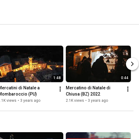
1:48
0:44
Mercatini di Natale a 
Mercatino di Natale di 
Mombaroccio (PU)
Chiusa (BZ) 2022
.1K views
•
3 years ago
2.1K views
•
3 years ago