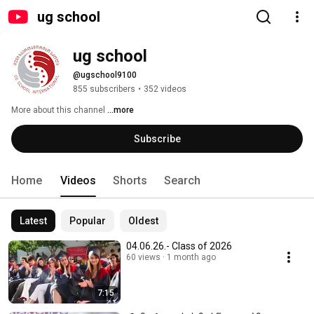
ug school
ug school
@ugschool9100
855 subscribers
•
352 videos
More about this channel
...more
Subscribe
Home
Videos
Shorts
Search
Latest
Popular
Oldest
04.06.26.- Class of 2026
60 views
1 month ago
7:15