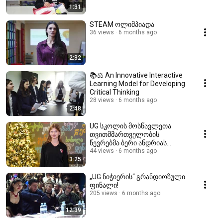
1:31
STEAM ოლიმპიადა
36 views
6 months ago
2:32
📚⚖️ An Innovative Interactive
Learning Model for Developing
Critical Thinking
28 views
6 months ago
2:48
UG სკოლის მოსწავლეთა
თვითმმართველობის
წევრებმა ბერი ანდრიას
ფონდს საჭირო ნივთები
44 views
6 months ago
3:25
შეუძინეს
„UG ნიჭიერის“ გრანდიოზული
ფინალი!
205 views
6 months ago
12:39