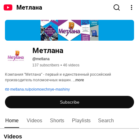
Метлана
Метлана
@metlana
137 subscribers
•
46 videos
Компания "Метлана" - первый и единственный российский 
производитель поломоечных машин. 
...more
metlana.ru/polomoechnye-mashiny
Subscribe
Home
Videos
Shorts
Playlists
Search
Videos