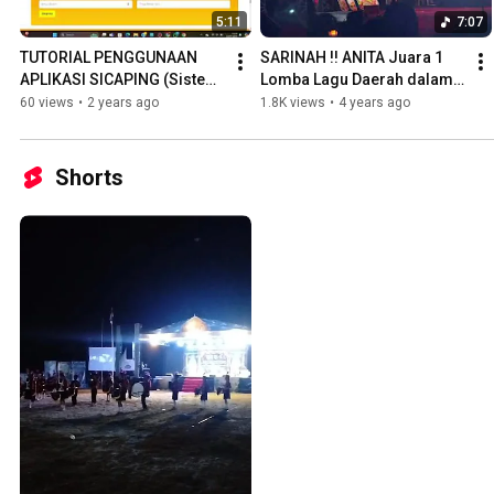
5:11
7:07
TUTORIAL PENGGUNAAN 
SARINAH !! ANITA Juara 1 
APLIKASI SICAPING (Sistem 
Lomba Lagu Daerah dalam 
Informasi Cegah Potensi 
kegiatan Barape’ Sawa’ Ke 8 
60 views
•
2 years ago
1.8K views
•
4 years ago
Stunting) !!!
Tahun 2022 Bengkayang
Shorts