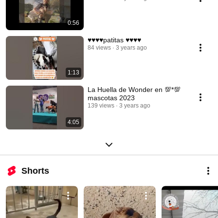
0:56
♥️♥️♥️♥️patitas ♥️♥️♥️♥️
84 views
3 years ago
1:13
La Huella de Wonder en 💯*💯
mascotas 2023
139 views
3 years ago
4:05
Shorts