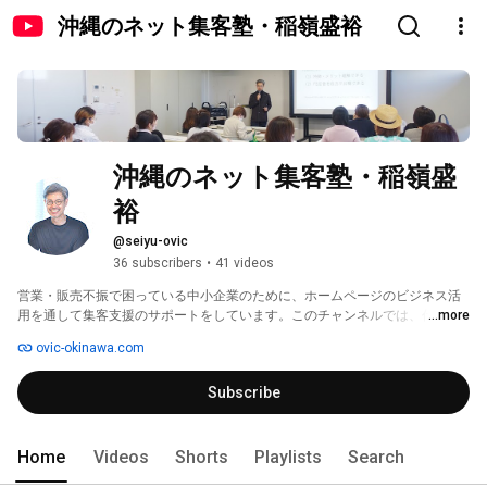
沖縄のネット集客塾・稲嶺盛裕
沖縄のネット集客塾・稲嶺盛
裕
@seiyu-ovic
36 subscribers
•
41 videos
営業・販売不振で困っている中小企業のために、ホームページのビジネス活
用を通して集客支援のサポートをしています。このチャンネルでは、代表の
...more
私 稲嶺（いなみね）がホームページ制作やウェブ集客のコンサルティング現
ovic-okinawa.com
場でよくある話や勘違い、思い込みなどを紹介します。現場の実例を通して
視聴者のあなたに役立つような情報を発信していければと思ってコツコツ投
Subscribe
稿していくつもりです。5分程度の短い動画になりますが、お役に立てれば幸
いです。 
Home
Videos
Shorts
Playlists
Search