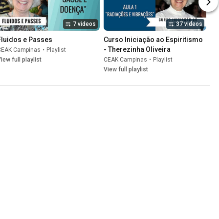
7 videos
37 videos
Fluidos e Passes
Curso Iniciação ao Espiritismo 
- Therezinha Oliveira
CEAK Campinas
•
Playlist
iew full playlist
CEAK Campinas
•
Playlist
View full playlist