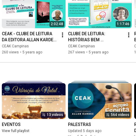
2:02:48
1:17:46
CEAK - CLUBE DE LEITURA 
CLUBE DE LEITURA: 
DA EDITORA ALLAN KARDEC 
HISTÓRIAS BEM 
- 1º EVENTO - 17/10/2021
HUMORADAS - 
CEAK Campinas
CEAK Campinas
ENSINAMENTOS ESPÍRITAS 
260 views
•
5 years ago
267 views
•
5 years ago
1
- 27/02/2021
13 videos
564 videos
EVENTOS
PALESTRAS
View full playlist
Updated 5 days ago