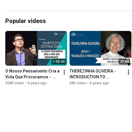
Popular videos
1:05:34
31:00
O Nosso Pensamento Cria a 
THEREZINHA OLIVEIRA - 
Vida Que Procuramos -  
INTRODUCTION TO 
Haroldo Dutra Dias - 
SPIRITISM - CLASS 01 - 
928K views
•
9 years ago
68K views
•
8 years ago
17/06/2016
"RADIATION AND 
VIBRATIONS"