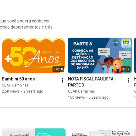
que você poderá conhecer
cinco departamentos e três
 socioassistenciais. Venha
14:18
3:17
Bambini 50 anos
NOTA FISCAL PAULISTA - 
PARTE 3
CEAK Campinas
2.5K views
•
2 years ago
CEAK Campinas
150 views
•
5 years ago