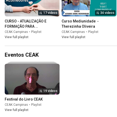
17 videos
34 videos
CURSO - ATUALIZAÇÃO E 
Curso Mediunidade  - 
FORMAÇÃO PARA 
Therezinha Oliveira
ACOLHEDORES
CEAK Campinas
•
Playlist
CEAK Campinas
•
Playlist
View full playlist
View full playlist
Eventos CEAK
19 videos
Festival do Livro CEAK
CEAK Campinas
•
Playlist
View full playlist