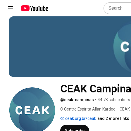
CEAK Campina
@ceak-campinas
•
44.7K subscribers
O Centro Espírita Allan Kardec – CEAK é
localizada em Campinas-SP. 
ceak.org.br/ceak
and 2 more links
Subscribe