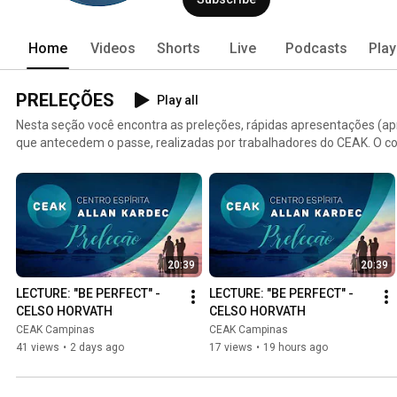
Home
Videos
Shorts
Live
Podcasts
Play
PRELEÇÕES
Play all
Nesta seção você encontra as preleções, rápidas apresentações (
que antecedem o passe, realizadas por trabalhadores do CEAK. O c
capítulos e itens do Evangelho Segundo o Espiritismo. Para acompa
presencial confira os locais, datas e horários no site https://ceak.or
e-horarios-de-atendimento/
20:39
20:39
LECTURE: "BE PERFECT" - 
LECTURE: "BE PERFECT" - 
CELSO HORVATH
CELSO HORVATH
CEAK Campinas
CEAK Campinas
41 views
•
2 days ago
17 views
•
19 hours ago