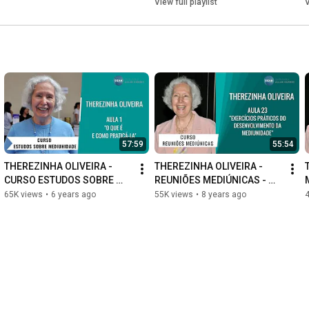
View full playlist
V
57:59
55:54
THEREZINHA OLIVEIRA - 
THEREZINHA OLIVEIRA - 
CURSO ESTUDOS SOBRE 
REUNIÕES MEDIÚNICAS - 
MEDIUNIDADE - AULA 01 - "O 
AULA 23 - "EXERC PRÁTICOS 
65K views
•
6 years ago
55K views
•
8 years ago
QUE É E COMO PRATICÁ-LA"
DO DESENV. DA 
MEDIUNIDADE"