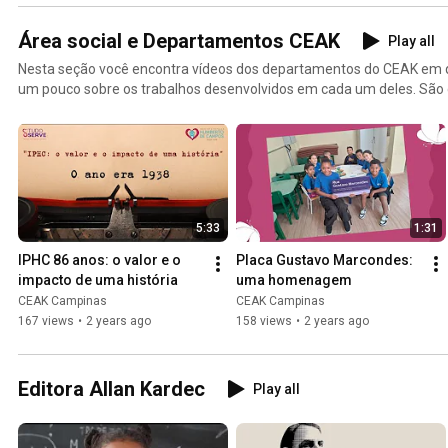
Área social e Departamentos CEAK
Play all
Nesta seção você encontra vídeos dos departamentos do CEAK em 
um pouco sobre os trabalhos desenvolvidos em cada um deles. São 
estabelecimentos comerciais que auxiliam na manutenção das obras
conhecer!
5:33
1:31
IPHC 86 anos: o valor e o 
Placa Gustavo Marcondes: 
impacto de uma história
uma homenagem
CEAK Campinas
CEAK Campinas
167 views
•
2 years ago
158 views
•
2 years ago
Editora Allan Kardec
Play all