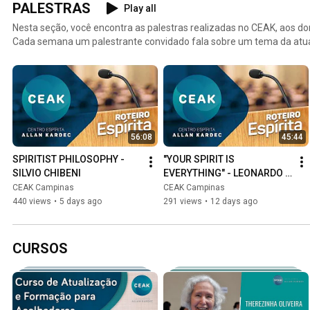
PALESTRAS
Play all
Nesta seção, você encontra as palestras realizadas no CEAK, aos dom
Cada semana um palestrante convidado fala sobre um tema da atual
Espírita. Escolha o seu tema de preferência e acompanhe!
56:08
45:44
SPIRITIST PHILOSOPHY - 
"YOUR SPIRIT IS 
SILVIO CHIBENI
EVERYTHING" - LEONARDO 
ARRUDA
CEAK Campinas
CEAK Campinas
440 views
•
5 days ago
291 views
•
12 days ago
CURSOS