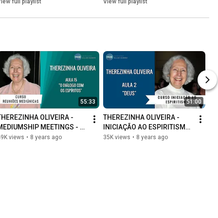
ACOLHEDORES
iew full playlist
View full playlist
55:33
51:00
THEREZINHA OLIVEIRA - 
THEREZINHA OLIVEIRA - 
MEDIUMSHIP MEETINGS - 
INICIAÇÃO AO ESPIRITISMO 
CLASS 15 - "DIALOGUE WITH 
- AULA 02 - "DEUS"
49K views
•
8 years ago
35K views
•
8 years ago
SPIRITS"