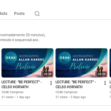
lists
Posts
aproximadamente 20 minutos),
onteúdo é sequencial aos
nhar as preleções de forma
g.br/ceak/confira-nossos-dias-
20:39
20:39
LECTURE: "BE PERFECT" - 
LECTURE: "BE PERFECT" - 
CELSO HORVATH
CELSO HORVATH
CEAK Campinas
CEAK Campinas
21 views
•
1 day ago
27 views
•
3 days ago