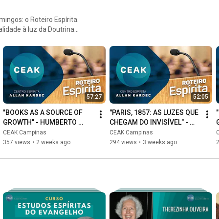
ingos: o Roteiro Espírita.
idade à luz da Doutrina
57:27
52:05
"BOOKS AS A SOURCE OF 
"PARIS, 1857: AS LUZES QUE 
GROWTH" - HUMBERTO 
CHEGAM DO INVISÍVEL" - 
SCHUBERT COELHO
RONALDO THEODORO
CEAK Campinas
CEAK Campinas
357 views
•
2 weeks ago
294 views
•
3 weeks ago