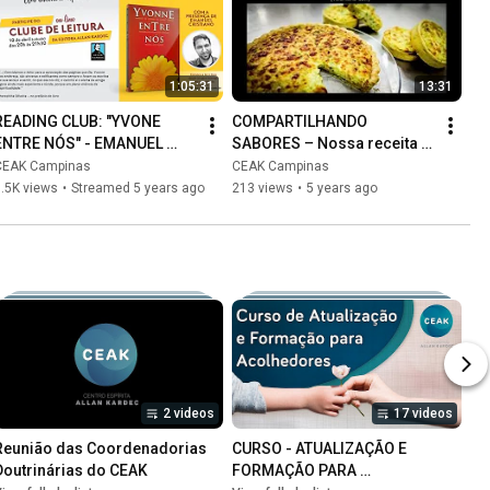
1:05:31
13:31
READING CLUB: "YVONE 
COMPARTILHANDO 
ENTRE NÓS" - EMANUEL 
SABORES – Nossa receita 
CRISTIANO - 04/10/2021
de Amor!
CEAK Campinas
CEAK Campinas
.5K views
•
Streamed 5 years ago
213 views
•
5 years ago
2 videos
17 videos
Reunião das Coordenadorias 
CURSO - ATUALIZAÇÃO E 
Doutrinárias do CEAK
FORMAÇÃO PARA 