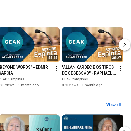
55:35
38:27
"BEYOND WORDS" - EDMIR 
"ALLAN KARDEC E OS TIPOS 
GARCIA
DE OBSESSÃO" - RAPHAEL F. 
CASSEB
CEAK Campinas
CEAK Campinas
290 views
•
1 month ago
373 views
•
1 month ago
View all