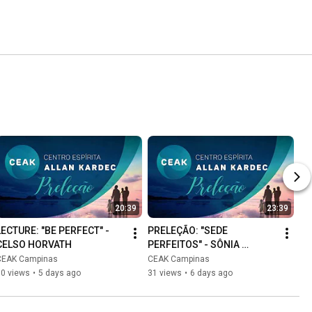
20:39
23:39
LECTURE: "BE PERFECT" - 
PRELEÇÃO: "SEDE 
CELSO HORVATH
PERFEITOS" - SÔNIA 
PEREIRA
CEAK Campinas
CEAK Campinas
70 views
•
5 days ago
31 views
•
6 days ago