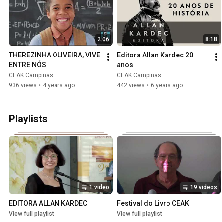
2:06
8:18
THEREZINHA OLIVEIRA, VIVE 
Editora Allan Kardec 20 
ENTRE NÓS
anos
CEAK Campinas
CEAK Campinas
936 views
•
4 years ago
442 views
•
6 years ago
Playlists
1 video
19 videos
EDITORA ALLAN KARDEC
Festival do Livro CEAK
View full playlist
View full playlist