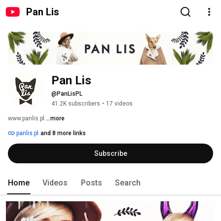
Pan Lis
Pan Lis
@PanLisPL
41.2K subscribers
•
17 videos
www.panlis.pl 
...more
panlis.pl
and 8 more links
Subscribe
Home
Videos
Posts
Search