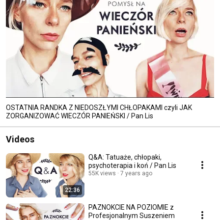
OSTATNIA RANDKA Z NIEDOSZŁYMI CHŁOPAKAMI czyli JAK
ZORGANIZOWAĆ WIECZÓR PANIEŃSKI / Pan Lis
Videos
Q&A: Tatuaże, chłopaki,
psychoterapia i koń / Pan Lis
55K views
7 years ago
22:36
PAZNOKCIE NA POZIOMIE z
Profesjonalnym Suszeniem