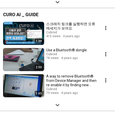
CURO AI _ GUIDE
스크래치 링크를 실행하면 오류
메세지가 보여요.
Cubroid
415 views
4 years ago
1:39
Use a Bluetooth® dongle.
Cubroid
78 views
4 years ago
2:50
A way to remove Bluetooth®
from Device Manager and then
re-enable it by finding new
hardware.
Cubroid
79 views
4 years ago
1:45