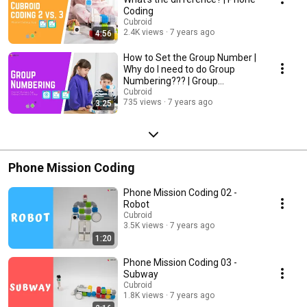
Coding
Cubroid
2.4K views
7 years ago
4:56
How to Set the Group Number |
Why do I need to do Group
Numbering??? | Group
Numbering
Cubroid
735 views
7 years ago
3:25
Phone Mission Coding
Phone Mission Coding 02 -
Robot
Cubroid
3.5K views
7 years ago
1:20
Phone Mission Coding 03 -
Subway
Cubroid
1.8K views
7 years ago