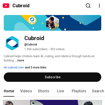
Cubroid
Cubroid
@Cubroid
1.35K subscribers
•
902 videos
Cubroid helps children learn AI, coding, and robotics through hands-on 
building. 
...more
cubroid.com
and 3 more links
Subscribe
Home
Videos
Shorts
Live
Playlists
Search