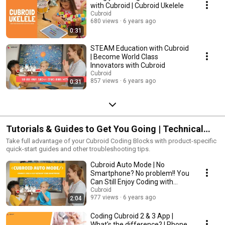
with Cubroid | Cubroid Ukelele
Cubroid
680 views
6 years ago
0:31
STEAM Education with Cubroid
| Become World Class
Innovators with Cubroid
Cubroid
857 views
6 years ago
0:31
Tutorials & Guides to Get You Going | Technical
Support
Take full advantage of your Cubroid Coding Blocks with product-specific
quick-start guides and other troubleshooting tips.
Cubroid Auto Mode | No
Smartphone? No problem!! You
Can Still Enjoy Coding with
Cubroid
Cubroid
977 views
6 years ago
2:04
Coding Cubroid 2 & 3 App |
What's the difference? | Phone