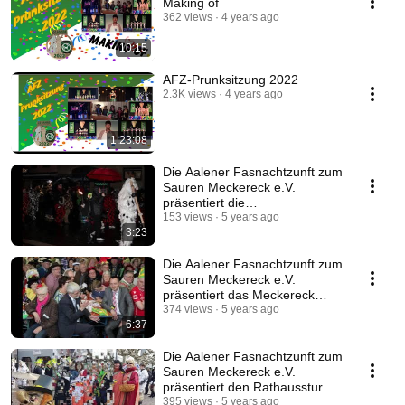
Making of
362 views
4 years ago
10:15
AFZ-Prunksitzung 2022
2.3K views
4 years ago
1:23:08
Die Aalener Fasnachtzunft zum
Sauren Meckereck e.V.
präsentiert die
Fasnachtsverbrennung 2021
153 views
5 years ago
3:23
Die Aalener Fasnachtzunft zum
Sauren Meckereck e.V.
präsentiert das Meckereck
2021
374 views
5 years ago
6:37
Die Aalener Fasnachtzunft zum
Sauren Meckereck e.V.
präsentiert den Rathaussturm
2021
395 views
5 years ago