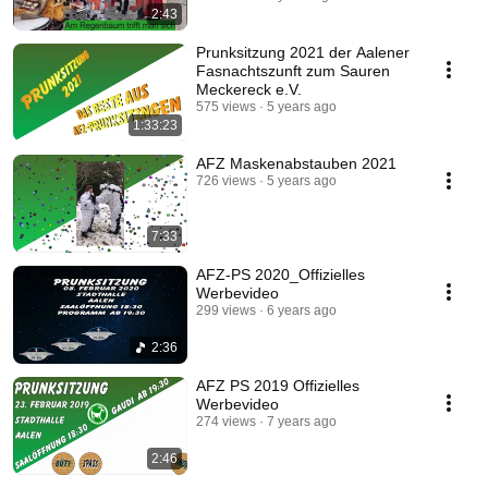
2:43
Prunksitzung 2021 der Aalener
Fasnachtszunft zum Sauren
Meckereck e.V.
575 views
5 years ago
1:33:23
AFZ Maskenabstauben 2021
726 views
5 years ago
7:33
AFZ-PS 2020_Offizielles
Werbevideo
299 views
6 years ago
2:36
AFZ PS 2019 Offizielles
Werbevideo
274 views
7 years ago
2:46