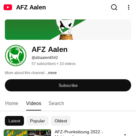
AFZ Aalen
AFZ Aalen
@afzaalen6542
57 subscribers
•
10 videos
More about this channel
...more
Subscribe
Home
Videos
Search
Latest
Popular
Oldest
AFZ-Prunksitzung 2022 -