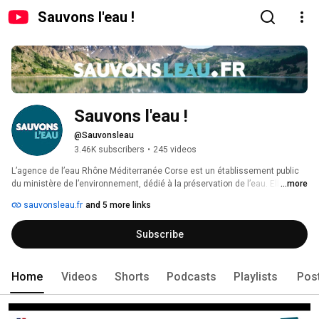
Sauvons l'eau !
Sauvons l'eau !
@Sauvonsleau
3.46K subscribers
•
245 videos
L’agence de l’eau Rhône Méditerranée Corse est un établissement public 
du ministère de l’environnement, dédié à la préservation de l’eau. Elle 
...more
perçoit l’impôt sur l’eau payé par tous les usagers. Chaque euro collecté 
sauvonsleau.fr
and 5 more links
est réinvesti auprès des collectivités, acteurs économiques et agricoles 
pour lutter contre les pollutions et mieux utiliser l’eau disponible, à travers 
Subscribe
un programme pluriannuel d’intervention. Par ailleurs, l’agence de l’eau 
organise la concertation avec les acteurs locaux, produit et diffuse la 
connaissance sur l’eau. 
Home
Videos
Shorts
Podcasts
Playlists
Pos