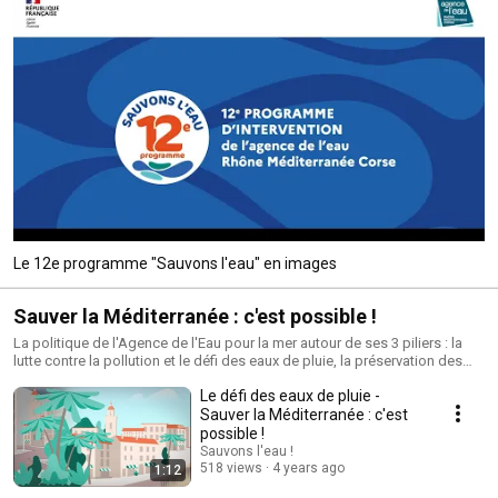
Le 12e programme "Sauvons l'eau" en images
Sauver la Méditerranée : c'est possible !
La politique de l'Agence de l'Eau pour la mer autour de ses 3 piliers : la
lutte contre la pollution et le défi des eaux de pluie, la préservation des
fonds côtiers et notamment la protection des récifs coralligènes et des
Le défi des eaux de pluie -
herbiers de Posidonie, et la restauration écologique. Savez-vous que la
Méditerranée abrite plus de 15% de la biodiversité marine connue ? Elle
Sauver la Méditerranée : c'est
est un lieu de vie unique et irremplaçable pour de nombreuses espèces
possible !
animales et végétales. Pourtant, l’urbanisation du littoral, les activités
Sauvons l'eau !
humaines, les rejets polluants et la concentration touristique qui
518 views
4 years ago
1:12
représente 31% du tourisme mondial ont fragilisé la Méditerranée. Mais,