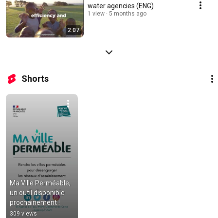
water agencies (ENG)
1 view
5 months ago
2:07
Shorts
Ma Ville Perméable, 
un outil disponible 
prochainement !
309 views