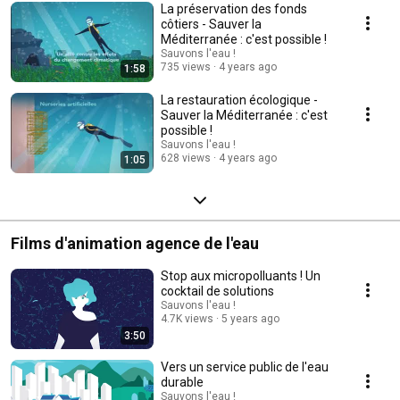
depuis une trentaine d’années, des solutions sont déployées pour
La préservation des fonds
reconquérir la qualité des eaux et des milieux marins. En savoir plus :
côtiers - Sauver la
https://bng.link/mediterranee
Méditerranée : c'est possible !
Sauvons l'eau !
735 views
4 years ago
1:58
La restauration écologique -
Sauver la Méditerranée : c'est
possible !
Sauvons l'eau !
628 views
4 years ago
1:05
Films d'animation agence de l'eau
Stop aux micropolluants ! Un
cocktail de solutions
Sauvons l'eau !
4.7K views
5 years ago
3:50
Vers un service public de l'eau
durable
Sauvons l'eau !