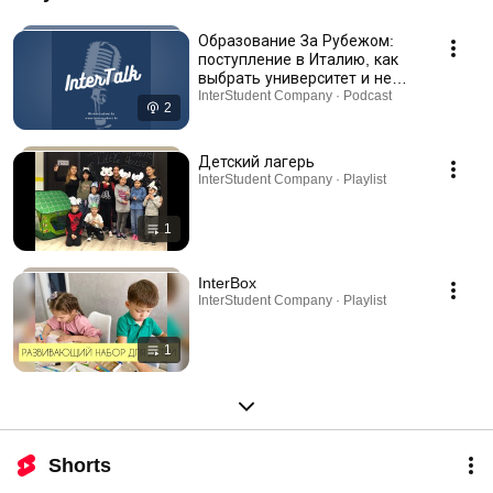
Образование За Рубежом:
поступление в Италию, как
выбрать университет и не
ошибиться с выбором.
InterStudent Company · Podcast
2
Детский лагерь
InterStudent Company · Playlist
1
InterBox
InterStudent Company · Playlist
1
Shorts