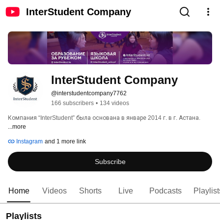
InterStudent Company
InterStudent Company
@interstudentcompany7762
166 subscribers
•
134 videos
Компания “InterStudent” была основана в январе 2014 г. в г. Астана. 
...more
Instagram
and 1 more link
Subscribe
Home
Videos
Shorts
Live
Podcasts
Playlist
Playlists