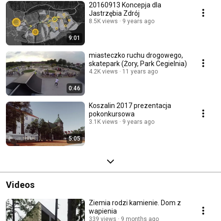
20160913 Koncepja dla
Jastrzębia Zdrój
8.5K views
9 years ago
9:01
miasteczko ruchu drogowego,
skatepark (Żory, Park Cegielnia)
4.2K views
11 years ago
0:46
Koszalin 2017 prezentacja
pokonkursowa
3.1K views
9 years ago
5:05
Videos
Ziemia rodzi kamienie. Dom z
wapienia
339 views
9 months ago