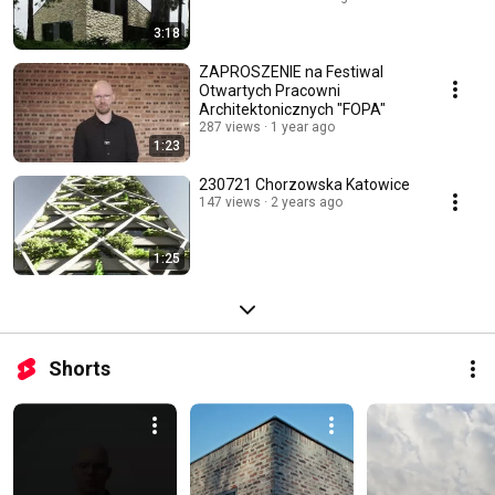
3:18
ZAPROSZENIE na Festiwal
Otwartych Pracowni
Architektonicznych "FOPA"
287 views
1 year ago
1:23
230721 Chorzowska Katowice
147 views
2 years ago
1:25
Shorts