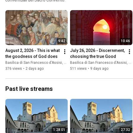
9:42
10:46
August 2, 2026 - This is what 
July 26, 2026 - Discernment, 
the goodness of God does
choosing the true Good
Basilica di San Francesco d'Assisi, Sacro Convento
Basilica di San Francesco d'Assisi, Sacro Convento
376 views
•
2 days ago
511 views
•
9 days ago
Past live streams
1:28:01
27:32