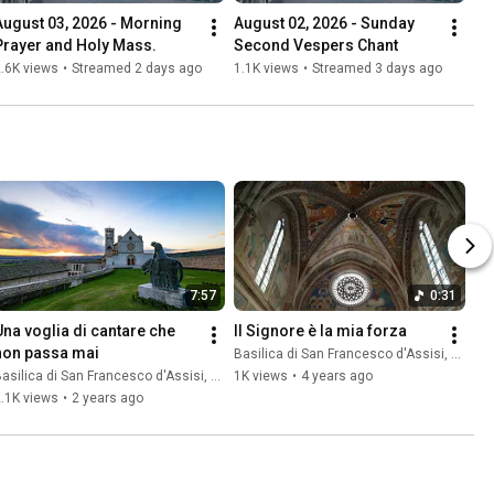
August 03, 2026 - Morning 
August 02, 2026 - Sunday 
Prayer and Holy Mass.
Second Vespers Chant
.6K views
•
Streamed 2 days ago
1.1K views
•
Streamed 3 days ago
7:57
0:31
Una voglia di cantare che 
Il Signore è la mia forza
non passa mai
Basilica di San Francesco d'Assisi, Sacro Convento
asilica di San Francesco d'Assisi, Sacro Convento
1K views
•
4 years ago
.1K views
•
2 years ago