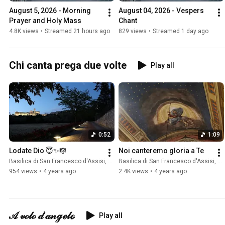
August 5, 2026 - Morning 
August 04, 2026 - Vespers 
Prayer and Holy Mass
Chant
4.8K views
•
Streamed 21 hours ago
829 views
•
Streamed 1 day ago
Chi canta prega due volte
Play all
0:52
1:09
Lodate Dio 😇✨🎼
Noi canteremo gloria a Te
Basilica di San Francesco d'Assisi, Sacro Convento
Basilica di San Francesco d'Assisi, Sacro Convento
954 views
•
4 years ago
2.4K views
•
4 years ago
𝒜 𝓋ℴ𝓁ℴ 𝒹'𝒶𝓃ℊℯ𝓁ℴ
Play all