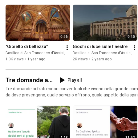
0:56
0:45
"Gioiello di bellezza"
Giochi di luce sulle finestre
Basilica di San Francesco d'Assisi, Sacro Convento
Basilica di San Francesco d'Assisi, Sacro Convento
1.3K views
•
1 year ago
2K views
•
2 years ago
Tre domande a...
Play all
Tre domande ai frati minori conventuali che vivono nella grande com
da dove provengono, quale servizio offrono, quale aspetto della spiri
vivono in maniera particolare.
4:43
11:52