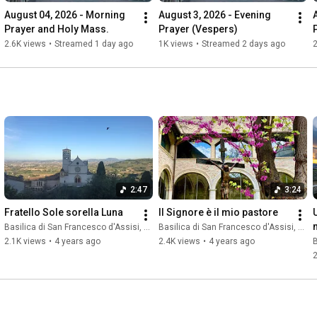
August 04, 2026 - Morning 
August 3, 2026 - Evening 
Prayer and Holy Mass.
Prayer (Vespers)
2.6K views
•
Streamed 1 day ago
1K views
•
Streamed 2 days ago
2
2:47
3:24
Fratello Sole sorella Luna
Il Signore è il mio pastore
Basilica di San Francesco d'Assisi, Sacro Convento
Basilica di San Francesco d'Assisi, Sacro Convento
2.1K views
•
4 years ago
2.4K views
•
4 years ago
B
2