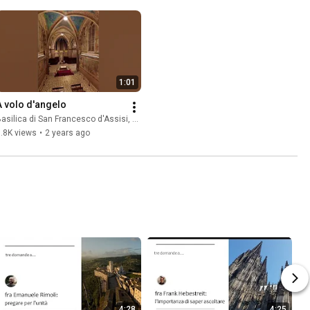
1:01
A volo d'angelo
asilica di San Francesco d'Assisi, Sacro Convento
.8K views
•
2 years ago
4:28
4:25