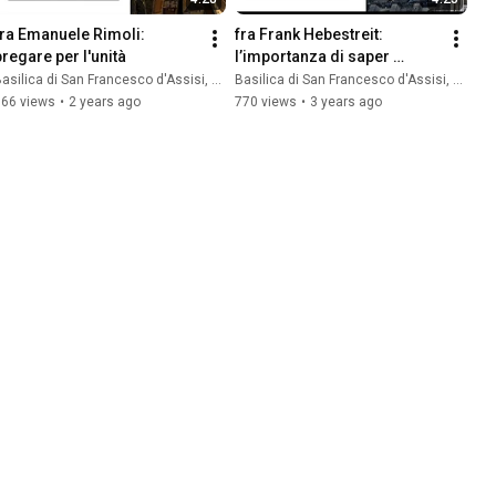
fra Emanuele Rimoli: 
fra Frank Hebestreit: 
pregare per l'unità
l’importanza di saper 
ascoltare
asilica di San Francesco d'Assisi, Sacro Convento
Basilica di San Francesco d'Assisi, Sacro Convento
766 views
•
2 years ago
770 views
•
3 years ago