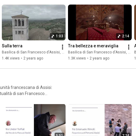
1:03
2:14
Sulla terra
Tra bellezza e meraviglia
Basilica di San Francesco d'Assisi, Sacro Convento
Basilica di San Francesco d'Assisi, Sacro Convento
B
1.4K views
•
2 years ago
1.3K views
•
2 years ago
1
unità francescana di Assisi:
tualità di san Francesco
5:51
7:24