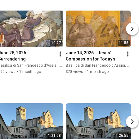
10:47
11:58
June 28, 2026 - 
June 14, 2026 - Jesus' 
Surrendering
Compassion for Today's 
Mankind
asilica di San Francesco d'Assisi, Sacro Convento
Basilica di San Francesco d'Assisi, Sacro Convento
399 views
•
1 month ago
378 views
•
1 month ago
1:21:58
26:55