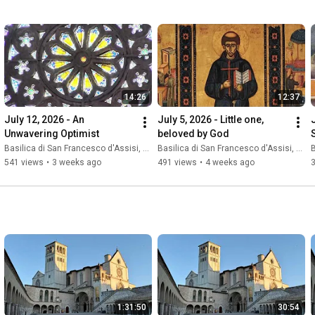
14:26
12:37
July 12, 2026 - An 
July 5, 2026 - Little one, 
Unwavering Optimist
beloved by God
Basilica di San Francesco d'Assisi, Sacro Convento
Basilica di San Francesco d'Assisi, Sacro Convento
B
541 views
•
3 weeks ago
491 views
•
4 weeks ago
1:31:50
30:54