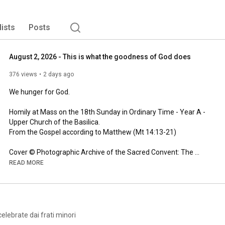
lists
Posts
August 2, 2026 - This is what the goodness of God does
376 views
2 days ago
We hunger for God.

Homily at Mass on the 18th Sunday in Ordinary Time - Year A - 
Upper Church of the Basilica.

From the Gospel according to Matthew (Mt 
14:13
-21)

Cover © Photographic Archive of the Sacred Convent: The 
crowd acclaims Jesus, Pietro Lorenzetti, fresco (detail of the 
READ MORE
Entry into Jerusalem)

South transept of the lower church

Go to the playlist 
https://youtube.com/playlist?list=PL8...
elebrate dai frati minori