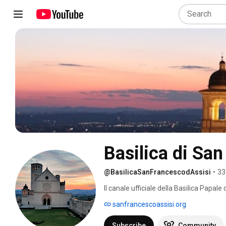
Basilica di Sa
@BasilicaSanFrancescodAssisi
•
33
Il canale ufficiale della Basilica Papale 
Conventuali del Sacro Convento. 
sanfrancescoassisi.org
Subscribe
Community