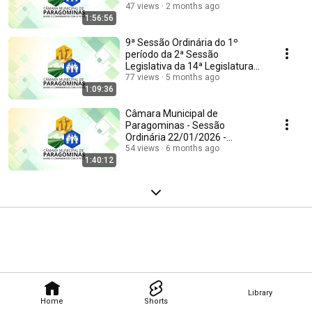
47 views
2 months ago
1:56:56
9ª Sessão Ordinária do 1º
período da 2ª Sessão
Legislativa da 14ª Legislatura
2026
77 views
5 months ago
1:09:36
Câmara Municipal de
Paragominas - Sessão
Ordinária 22/01/2026 -
SESSÃO COMPLETA
54 views
6 months ago
1:40:12
Library
Home
Shorts