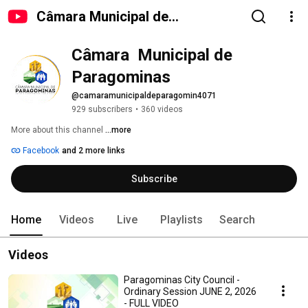
Câmara Municipal de
Paragominas
Câmara  Municipal de 
Paragominas
@camaramunicipaldeparagomin4071
929 subscribers
•
360 videos
More about this channel
...more
Facebook
and 2 more links
Subscribe
Home
Videos
Live
Playlists
Search
Videos
Paragominas City Council -
Ordinary Session JUNE 2, 2026
- FULL VIDEO