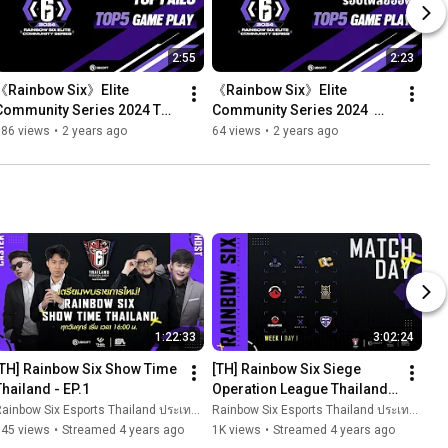
2:55
2:23
《Rainbow Six》Elite 
《Rainbow Six》Elite 
Community Series 2024 TOP 
Community Series 2024  
FAILS
TOP 5 Highlights Play-Offs
186 views
•
2 years ago
64 views
•
2 years ago
1:22:33
3:02:24
[TH] Rainbow Six Show Time 
[TH] Rainbow Six Siege 
Thailand - EP.1
Operation League Thailand 
Season 6 Day 1
ainbow Six Esports Thailand ประเทศไทย
Rainbow Six Esports Thailand ประเทศไทย
145 views
•
Streamed 4 years ago
1K views
•
Streamed 4 years ago