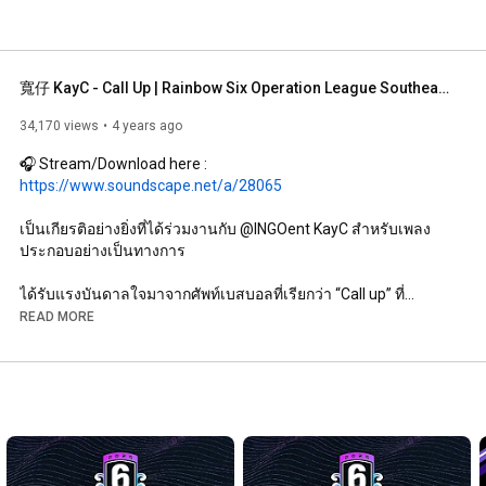
寬仔 KayC - Call Up | Rainbow Six Operation League Southeast Asia [Theme Song] (Official Music Video)
34,170 views
4 years ago
🎧 Stream/Download here : 
https://www.soundscape.net/a/28065
เป็นเกียรติอย่างยิ่งที่ได้ร่วมงานกับ @INGOent KayC สำหรับเพลง
ประกอบอย่างเป็นทางการ

ได้รับแรงบันดาลใจมาจากศัพท์เบสบอลที่เรียกว่า “Call up” ที่
หมายความถึงผู้เล่นไมเนอร์ลีกที่ก้าวข้ามผ่านอุปสรรคต่าง ๆ จนได้
READ MORE
ไปเล่นที่เวทีระดับเมเจอร์ลีกได้

เช่นเดียวกับเส้นทางของนักกีฬาอีสปอร์ต เริ่มจากการแข่งขันระดับ
ท้องถิ่น ต่อสู้กับการแข่งขันท้าทายต่าง ๆ พยายามอย่างเต็มที่เพื่อที่จะ
เอาชนะทุกการแข่งขัน จนได้ไปยืนในเวทีระดับโลก ผู้เล่นต่าง
กระหายที่จะเก็บคะแนนให้มากที่สุดเท่าที่จะทำได้ในการเจอกับผู้
เล่นจากทั่วโลก และนี่คือนิยามของคำศัพท์ “Call up” และจะไม่มีสิ่ง