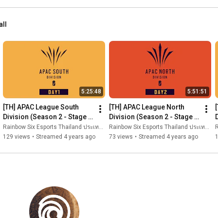
Jump so high it’s not about the cushion in the max

But all about the power through the struggle and the test

all
Dirty air in my lung I can’t even breathe

Praying to the sky even almost getting sick

I am who I am even though came from the streets 

If you want some beef

That would turned me to a beast

Before getting called up 

5:25:48
5:51:51
I need to get called out 

Stuck in the cage tryna’ find my way to broke out

[TH] APAC League South 
[TH] APAC League North 
Got a whole lot to prove now just need to ball out

Division (Season 2 - Stage 
Division (Season 2 - Stage 
One day all my shows all my tickets will be sold out

3) - Playday #1
3) - Playday #2
Rainbow Six Esports Thailand ประเทศไทย
Rainbow Six Esports Thailand ประเทศไทย
R
129 views
•
Streamed 4 years ago
73 views
•
Streamed 4 years ago
Use to be the kid now I’m hit the top

Hustle paid the price so we don’t stop

Racing time fighting with the clock

I’ma run the play up from the start

Even if I'm starting to lose faith

Keep my head up still going on my way

Call my own shots until I’m breaking

Get a move on until I make it
