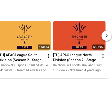
5:50:54
5:36:02
[TH] APAC League South 
[TH] APAC League North 
Division (Season 2 - Stage 
Division (Season 2 - Stage 
3) - Playday #2
3) - Playday #3
ainbow Six Esports Thailand ประเทศไทย
Rainbow Six Esports Thailand ประเทศไทย
141 views
•
Streamed 4 years ago
100 views
•
Streamed 4 years ago