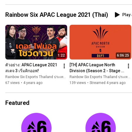
Rainbow Six APAC League 2021 (Thai)
Play 
1:22
6:06:25
ตัวอย่าง: APAC League 2021 
[TH] APAC League North 
สเตจ 3 เริ่มคิกออฟ!
Division (Season 2 - Stage 
3) - Playday #1
Rainbow Six Esports Thailand ประเทศไทย
Rainbow Six Esports Thailand ประเทศไทย
67 views
•
4 years ago
139 views
•
Streamed 4 years ago
Featured