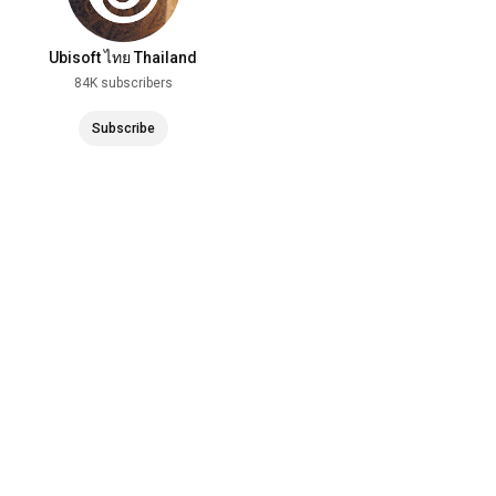
Ready for the ride

Ready for the fight

Ubisoft ไทย Thailand
They said I move too quick

84K subscribers
Don’t let slip the highlight 

No time I got no time

Subscribe
Road to the hilltop always so rugged so tight

Gamble with my life to hard to being on my own

Tryna’ stay in line so I’m leaving on my phone

Y’all can’t find one of kind person like me

Living in the moment had to set my mind free

Guts over fear

And the time is near

Armed to the teeth

Finally don’t shed tears

Betting on me is the right risk em know

Always pouring down the rains before the rainbow

Use to be the kid now I’m hit the top

Hustle paid the price so we don’t stop

Racing time fighting with the clock

I’ma run the play up from the start
