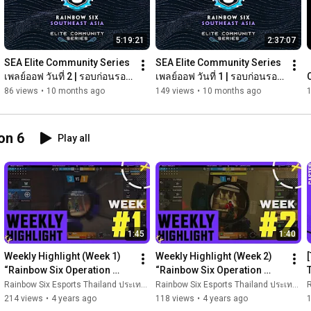
ใดที่จะสามารถหยุดเหล่าผู้เล่นจากการก้าวข้ามความยากลำบากที่
เขาเจอได้

5:19:21
2:37:07
มันคือโอกาสที่จะพิสูจน์ให้คนที่ดูถูกเราได้เห็น และโอกาสที่จะให้คำ
ตอบกับเพื่อนและครอบครัว จงปฏิบัติต่อตัวเองในฐานะมือใหม่ที่เพิ่ง
SEA Elite Community Series 
SEA Elite Community Series 
เดบิวต์และอย่าหยุดจนกว่าคุณจะได้รับชัยชนะ.

เพลย์ออฟ วันที่ 2 | รอบก่อนรอง
เพลย์ออฟ วันที่ 1 | รอบก่อนรอง
ชนะเลิศ คู่ที่ 3 และ 4
ชนะเลิศ คู่ที่ 1
86 views
•
10 months ago
149 views
•
10 months ago
-

Written by：寬仔 KayC

on 6
Play all
Composed by：寬仔 KayC

Stay down til I come up

It’s the First page 

About to shake the world up 

Just like an earthquake 

Still follow my dreams 

1:45
1:40
Even in the worst way 

Still doing my thang 

Weekly Highlight (Week 1) 
Weekly Highlight (Week 2) 
No break in my birthday

“Rainbow Six Operation 
“Rainbow Six Operation 
Take a long way home had to lean on myself

League  Thailand Season 6”
League Thailand Season 6”
Rainbow Six Esports Thailand ประเทศไทย
Rainbow Six Esports Thailand ประเทศไทย
R
They tried to swallow me whole

214 views
•
4 years ago
118 views
•
4 years ago
Changed on my style
