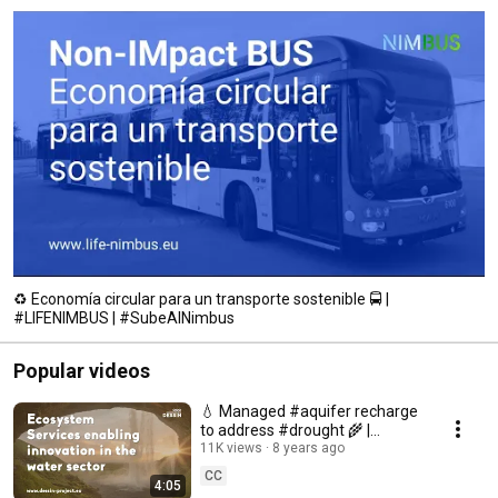
♻️ Economía circular para un transporte sostenible 🚍 |
#LIFENIMBUS | #SubeAlNimbus
Popular videos
💧 Managed #aquifer recharge
to address #drought 🌾 |
#DESSIN
11K views
8 years ago
CC
4:05