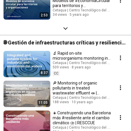
Modelos de #EconomíaCircular
para territorios y
organizaciones
Cetaqua | Centro Tecnológico del Agua
34 views
5 years ago
2:53
🌐 Gestión de infraestructuras críticas y resiliencia |
Gestión de infraestructuras del ciclo del agua
🔬 Rapid on-site
frente a eventos naturales o intencionados
microorganisms monitoring in
industrial and environmental
Cetaqua | Centro Tecnológico del Agua
509 views
8 years ago
waters 💦 | CYTO-WATER
8:37
CC
🔎 Monitoring of organic
pollutants in treated
wastewater effluent 🧫 |
#LIFEAquatik
Cetaqua | Centro Tecnológico del Agua
188 views
10 years ago
11:05
☀️ Construyendo una Barcelona
más #resiliente ante el cambio
climático ⛈️ | RESCCUE
Cetaqua | Centro Tecnológico del Agua