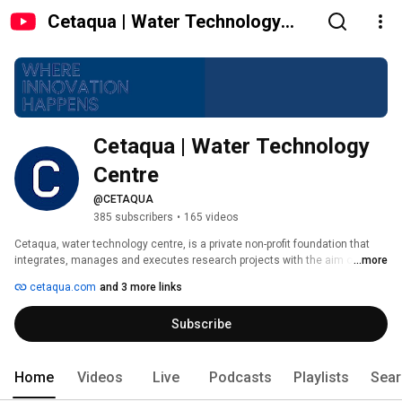
Cetaqua | Water Technology
Centre
Cetaqua | Water Technology 
Centre
@CETAQUA
385 subscribers
•
165 videos
Cetaqua, water technology centre, is a private non-profit foundation that 
integrates, manages and executes research projects with the aim of 
...more
proposing innovative solutions to companies, governments and society in 
cetaqua.com
and 3 more links
the area of the integral water cycle. Cetaqua is a technology centre of 
reference in the creation of knowledge and the development of 
Subscribe
technologies related. 
Home
Videos
Live
Podcasts
Playlists
Sear