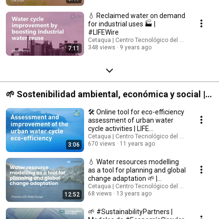
💧 Reclaimed water on demand
for industrial uses 🏭 |
#LIFEWire
Cetaqua | Centro Tecnológico del Agua
348 views
9 years ago
7:11
🌱 Sostenibilidad ambiental, económica y social |
Aseguramos el desarrollo sostenible y el bienestar
🛠️ Online tool for eco-efficiency
de los ciudadanos
assessment of urban water
cycle activities | LIFE
AQUAENVEC
Cetaqua | Centro Tecnológico del Agua
670 views
11 years ago
3:06
💧 Water resources modelling
as a tool for planning and global
change adaptation 🌱 |
#LIFEWaterChange
Cetaqua | Centro Tecnológico del Agua
68 views
13 years ago
12:52
🌱 #SustainabilityPartners |