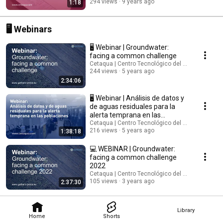
294 views
9 years ago
1:18
🖥️ Webinars
🖥️ Webinar | Groundwater:
facing a common challenge
Cetaqua | Centro Tecnológico del Agua
244 views
5 years ago
2:34:06
🖥️ Webinar | Análisis de datos y
de aguas residuales para la
alerta temprana en las
poblaciones.
Cetaqua | Centro Tecnológico del Agua
216 views
5 years ago
1:38:18
💻 WEBINAR | Groundwater:
facing a common challenge
2022
Cetaqua | Centro Tecnológico del Agua
105 views
3 years ago
2:37:30
Library
Home
Shorts