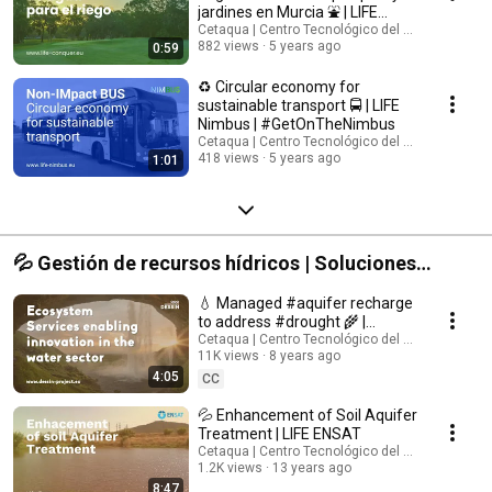
jardines en Murcia ⛲ | LIFE
CONQUER
Cetaqua | Centro Tecnológico del Agua
882 views
5 years ago
0:59
♻️ Circular economy for
sustainable transport 🚍 | LIFE
Nimbus | #GetOnTheNimbus
Cetaqua | Centro Tecnológico del Agua
418 views
5 years ago
1:01
💦 Gestión de recursos hídricos | Soluciones
avanzadas para la gestión integrada de los
💧 Managed #aquifer recharge
recursos hídricos
to address #drought 🌾 |
#DESSIN
Cetaqua | Centro Tecnológico del Agua
11K views
8 years ago
4:05
CC
💦 Enhancement of Soil Aquifer
Treatment | LIFE ENSAT
Cetaqua | Centro Tecnológico del Agua
1.2K views
13 years ago
8:47