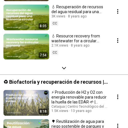
💧 Recuperación de recursos
del agua residual para una
economía circular ♻️ |
3K views
8 years ago
#LIFENecovery
CC
8:05
💧 Resource recovery from
wastewater for a circular
economy ♻️ | #LIFENecovery
2.1K views
8 years ago
CC
7:54
♻️ Biofactoría y recuperación de recursos |
Apostamos por la economía circular y
⚡ Producción de H2 y O2 con
transformamos las depuradoras en biofactorías
energía renovable para reducir
la huella de las EDAR 🌱 |
#LIFEGreenlysis
Cetaqua | Centro Tecnológico del Agua
1.5K views
13 years ago
8:18
🌳 Reutilización de agua para
riego sostenible de parques y