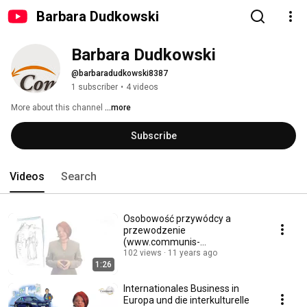
Barbara Dudkowski
Barbara Dudkowski
@barbaradudkowski8387
1 subscriber
•
4 videos
More about this channel
...more
Subscribe
Videos
Search
Osobowość przywódcy a
przewodzenie
(www.communis-
seminare.com)
102 views
11 years ago
1:26
Internationales Business in
Europa und die interkulturelle