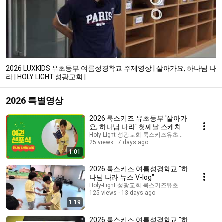
2026 LUXKIDS 유초등부 여름성경학교 주제영상 | 살아가요, 하나님 나
라 | HOLY LIGHT 성광교회 |
2026 특별영상
2026 룩스키즈 유초등부 '살아가
요, 하나님 나라' 첫째날 스케치
Holy-Light 성광교회 룩스키즈유초등부
25 views
7 days ago
1:01
2026 룩스키즈 여름성경학교 "하
나님 나라 뉴스 V-log"
Holy-Light 성광교회 룩스키즈유초등부
125 views
13 days ago
1:19
2026 룩스키즈 여름성경학교 "하