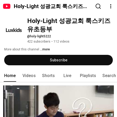
Holy-Light 성광교회 룩스키즈유
초등부
Holy-Light 성광교회 룩스키즈
유초등부
@holy-light5222
422 subscribers
•
112 videos
More about this channel
...more
Subscribe
Home
Videos
Shorts
Live
Playlists
Search