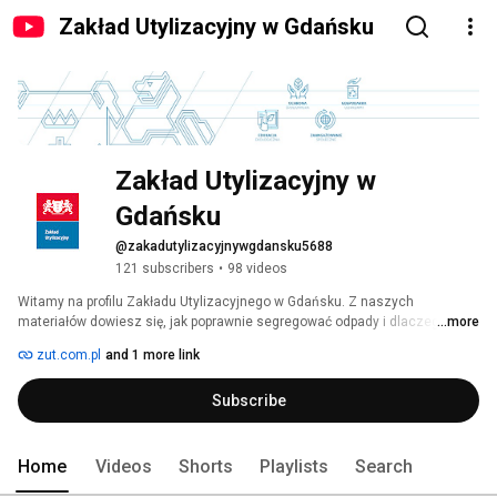
Zakład Utylizacyjny w Gdańsku
Zakład Utylizacyjny w 
Gdańsku
@zakadutylizacyjnywgdansku5688
121 subscribers
•
98 videos
Witamy na profilu Zakładu Utylizacyjnego w Gdańsku. Z naszych 
materiałów dowiesz się, jak poprawnie segregować odpady i dlaczego jest 
...more
to takie ważne. Wyjaśnimy Ci także czym się nasz Zakład zajmuje oraz w 
zut.com.pl
and 1 more link
jaki sposób wspiera Mieszkańców. Zapraszamy do oglądania i 
subskrybowania! 
Subscribe
Home
Videos
Shorts
Playlists
Search