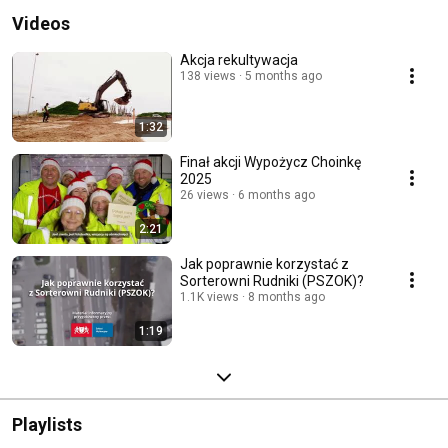
Videos
Akcja rekultywacja
138 views
5 months ago
1:32
Finał akcji Wypożycz Choinkę
2025
26 views
6 months ago
2:21
Jak poprawnie korzystać z
Sorterowni Rudniki (PSZOK)?
1.1K views
8 months ago
1:19
Playlists