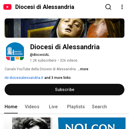
Diocesi di Alessandria
Diocesi di Alessandria
@diocesiAL
1.2K subscribers
•
326 videos
Canale YouTube della Diocesi di Alessandria. 
...more
diocesialessandria.it
and 3 more links
Subscribe
Home
Videos
Live
Playlists
Search