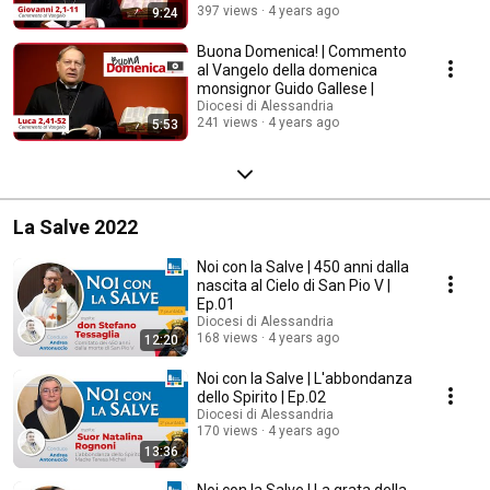
397 views
4 years ago
9:24
Buona Domenica! | Commento
al Vangelo della domenica
monsignor Guido Gallese |
Diocesi di Alessandria
241 views
4 years ago
5:53
La Salve 2022
Noi con la Salve | 450 anni dalla
nascita al Cielo di San Pio V |
Ep.01
Diocesi di Alessandria
168 views
4 years ago
12:20
Noi con la Salve | L'abbondanza
dello Spirito | Ep.02
Diocesi di Alessandria
170 views
4 years ago
13:36
Noi con la Salve | La grata della