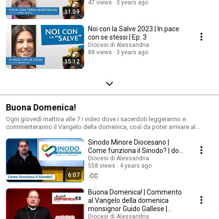
47 views
3 years ago
11:59
Noi con la Salve 2023 | In pace
con se stessi | Ep. 3
Diocesi di Alessandria
88 views
3 years ago
15:12
Buona Domenica!
Ogni giovedì mattina alle 7 i video dove i sacerdoti leggeranno e
commenteranno il Vangelo della domenica, così da poter arrivare al
momento della celebrazione eucaristica potendola comprendere ancor
Sinodo Minore Diocesano |
meglio, dopo averci meditato da soli o con la propria comunità di
preghiera, nelle modalità consentite. E per chi non potesse raggiungere
Come funziona il Sinodo? | don
una chiesa, sarà una compagnia e un aiuto alla preghiera personale.
Stefano Tessaglia
Diocesi di Alessandria
#buonadomenica
558 views
4 years ago
6:07
CC
Buona Domenica! | Commento
al Vangelo della domenica
monsignor Guido Gallese |
Giovanni 2,1-11
Diocesi di Alessandria