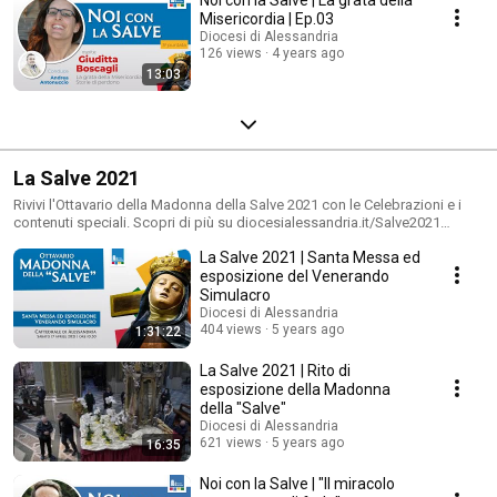
Misericordia | Ep.03
Diocesi di Alessandria
126 views
4 years ago
13:03
La Salve 2021
Rivivi l'Ottavario della Madonna della Salve 2021 con le Celebrazioni e i
contenuti speciali. Scopri di più su diocesialessandria.it/Salve2021
#NoiconlaSalve #Salve2021
La Salve 2021 | Santa Messa ed
esposizione del Venerando
Simulacro
Diocesi di Alessandria
404 views
5 years ago
1:31:22
La Salve 2021 | Rito di
esposizione della Madonna
della "Salve"
Diocesi di Alessandria
621 views
5 years ago
16:35
Noi con la Salve | "Il miracolo