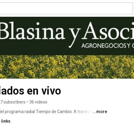
iados en vivo
7 subscribers
•
36 videos
 del programa radial Tiempo de Cambio. A través de este 
...more
erés y organizamos una serie de transmisiones en vivo. 
 links