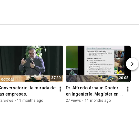
37:39
20:08
Conversatorio: la mirada de 
Dr. Alfredo Arnaud Doctor 
las empresas.
en Ingeniería, Magíster en 
Ingeniería Eléctrica.
52 views
•
11 months ago
27 views
•
11 months ago