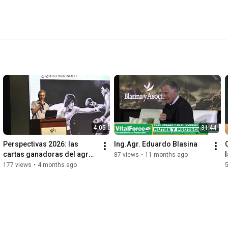
4:05
31:44
Perspectivas 2026: las 
Ing.Agr. Eduardo Blasina
cartas ganadoras del agro. 
87 views
•
11 months ago
Conferencia Expoactiva 
177 views
•
4 months ago
2026 - Eduardo Blasina