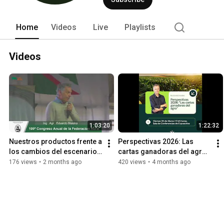
Home
Videos
Live
Playlists
Videos
1:03:20
1:22:32
Nuestros productos frente a 
Perspectivas 2026: Las 
los cambios del escenario 
cartas ganadoras del agro. 
internacional
Conferencia Eduardo 
176 views
•
2 months ago
420 views
•
4 months ago
Blasina en Expoactiva 
Nacional