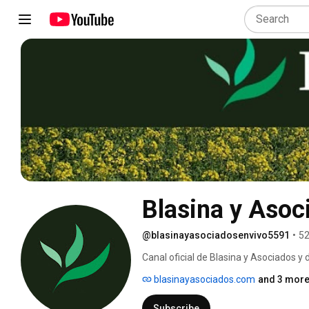
Blasina y Asoc
@blasinayasociadosenvivo5591
•
52
Canal oficial de Blasina y Asociados y
canal compartiremos contenidos de int
blasinayasociados.com
and 3 more
Subscribe