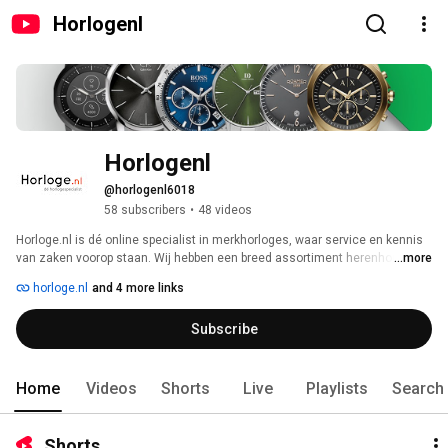
Horlogenl
Horlogenl
@horlogenl6018
58 subscribers
•
48 videos
Horloge.nl is dé online specialist in merkhorloges, waar service en kennis 
van zaken voorop staan. Wij hebben een breed assortiment herenhorloges, 
...more
dameshorloges en kinderhorloges in diverse prijsklassen. Zo zijn wij 
horloge.nl
and 4 more links
officieel dealer van fashionmerken zoals Michael Kors, G-Shock, Fossil en 
Ice-Watch, maar hebben wij ook horloges van luxe merken als Citizen, 
Subscribe
Seiko en Tissot in ons assortiment. 
Home
Videos
Shorts
Live
Playlists
Search
Shorts