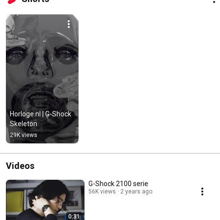
Horloge.nl | G-Shock 
Skeleton
29K views
Videos
G-Shock 2100 serie
56K views
2 years ago
0:31