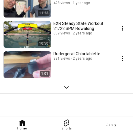
428 views
1 year ago
11:23
EXR Steady State Workout
21/22 SPM Rowalong
539 views
2 years ago
10:50
Rudergerät Chlortablette
881 views
2 years ago
1:01
Library
Home
Shorts