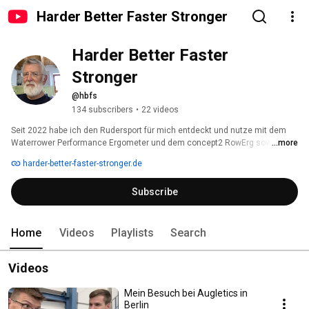
Harder Better Faster Stronger
Harder Better Faster 
Stronger
@hbfs
134 subscribers
•
22 videos
Seit 2022 habe ich den Rudersport für mich entdeckt und nutze mit dem 
Waterrower Performance Ergometer und dem concept2 RowErg sowie 
...more
weiteren Rudergeräten das Rudern mit smarter Konnektivität. Das Rudern 
harder-better-faster-stronger.de
ist Teil meines Alltags geworden und hier beschreibe ich meine 
gesammelte Erfahrung zu virtuellem Training sowie alles rund um den 
Subscribe
Sport Indoor-Rudern. 
Home
Videos
Playlists
Search
Videos
Mein Besuch bei Augletics in
Berlin