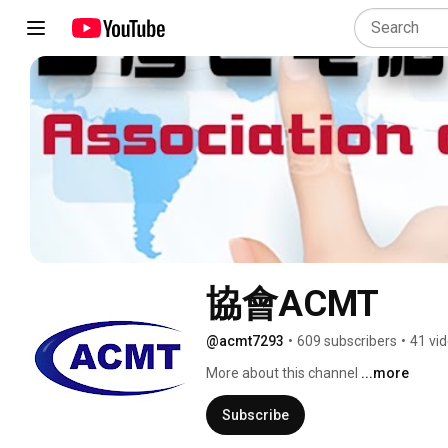
協會ACMT
@acmt7293
•
609 subscribers
•
41 vi
More about this channel
...more
Subscribe