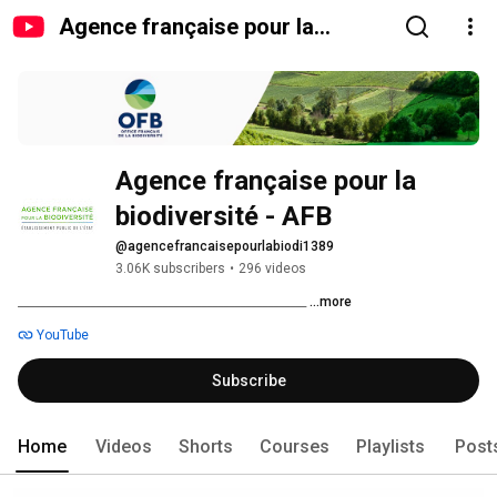
Agence française pour la
biodiversité - AFB
Agence française pour la 
biodiversité - AFB
@agencefrancaisepourlabiodi1389
3.06K subscribers
•
296 videos
____________________________________________________ 
...more
YouTube
Subscribe
Home
Videos
Shorts
Courses
Playlists
Post