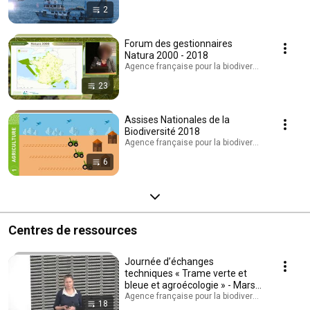
2
Forum des gestionnaires
Natura 2000 - 2018
Agence française pour la biodiversité - AFB · Play
23
Assises Nationales de la
Biodiversité 2018
Agence française pour la biodiversité - AFB · Play
6
Centres de ressources
Journée d’échanges
techniques « Trame verte et
bleue et agroécologie » - Mars
2018
Agence française pour la biodiversité - AFB · Play
18