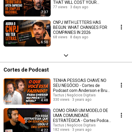
THAT WILL COST YOUR
BUSINESS DEARLY
77 views
3 days ago
7:37
CNPJ WITH LETTERS HAS
BEGUN: WHAT CHANGES FOR
COMPANIES IN 2026
68 views
8 days ago
6:50
Cortes de Podcast
TENHA PESSOAS CHAVE NO
SEU NEGÓCIO - Cortes de
Podcast com Anderson e Bruno
#50
Tactus | Negócios Digitais
330 views
3 years ago
4:48
COMO CRIAR UM MODELO DE
UMA COMUNIDADE
ESTRATÉGICA - Cortes Podcast
com Daniel Ivanenko #74
Tactus | Negócios Digitais
182 views
3 years ago
4:22