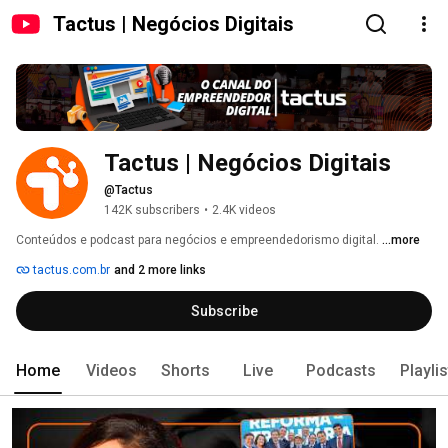
Tactus | Negócios Digitais
Tactus | Negócios Digitais
@Tactus
142K subscribers
•
2.4K videos
Conteúdos e podcast para negócios e empreendedorismo digital. 
...more
tactus.com.br
and 2 more links
Subscribe
Home
Videos
Shorts
Live
Podcasts
Playli