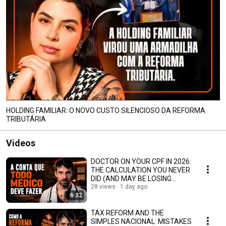
HOLDING FAMILIAR: O NOVO CUSTO SILENCIOSO DA REFORMA
TRIBUTÁRIA
Videos
DOCTOR ON YOUR CPF IN 2026:
THE CALCULATION YOU NEVER
DID (AND MAY BE LOSING
MONEY ON)
28 views
1 day ago
6:32
TAX REFORM AND THE
SIMPLES NACIONAL: MISTAKES