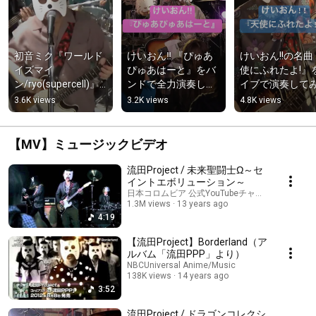
初音ミク『ワールド
けいおん‼︎ 『ぴゅあ
けいおん!!の名曲
イズマイ
ぴゅあはーと』をバ
使にふれたよ!』
ン/ryo(supercell)』
ンドで全力演奏して
イブで演奏してみ
をバンドで演奏して
みた #shorts
#shorts
3.6K views
3.2K views
4.8K views
みた #shorts
【MV】ミュージックビデオ
流田Project / 未来聖闘士Ω～セ
イントエボリューション～
日本コロムビア 公式YouTubeチャンネル
1.3M views
13 years ago
4:19
【流田Project】Borderland（ア
ルバム「流田PPP」より）
NBCUniversal Anime/Music
138K views
14 years ago
3:52
流田Project / ドラゴンコレクシ