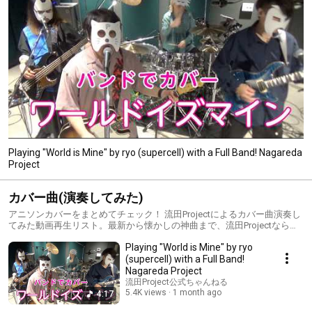
Playing "World is Mine" by ryo (supercell) with a Full Band! Nagareda
Project
カバー曲(演奏してみた)
アニソンカバーをまとめてチェック！ 流田Projectによるカバー曲演奏し
てみた動画再生リスト。最新から懐かしの神曲まで、流田Projectならで
はのバンドアレンジで演奏しています。月２本更新中！ チャンネル登録
Playing "World is Mine" by ryo
して最新のカバー動画をチェックしてください。
(supercell) with a Full Band!
Nagareda Project
流田Project公式ちゃんねる
5.4K views
1 month ago
4:17