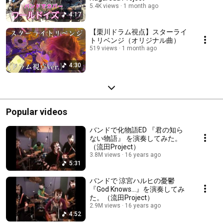
5.4K views
1 month ago
4:17
【栗川ドラム視点】スターライ
トリベンジ（オリジナル曲）
519 views
1 month ago
4:30
Popular videos
バンドで化物語ED 『君の知ら
ない物語』 を演奏してみた。
（流田Project）
3.8M views
16 years ago
5:31
バンドで 涼宮ハルヒの憂鬱
『God Knows...』を演奏してみ
た。（流田Project）
2.9M views
16 years ago
4:52