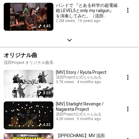
バンドで 『とある科学の超電磁
砲 LEVEL5とonly my railgun』
を演奏してみた。（流田
Project）
2.2M views
16 years ago
4:45
オリジナル曲
流田Project オリジナル曲系
[MV] Story / Ryuta Project
流田Project公式ちゃんねる
3.7K views
4 months ago
4:03
[MV] Starlight Revenge /
Nagareta Project
流田Project公式ちゃんねる
4.2K views
5 months ago
4:32
【IPPEICHANG】MV 流田