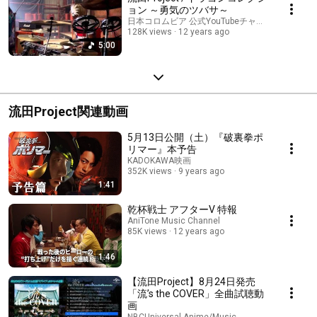
ョン ～勇気のツバサ～
日本コロムビア 公式YouTubeチャンネル
128K views
12 years ago
5:00
流田Project関連動画
5月13日公開（土）『破裏拳ポ
リマー』本予告
KADOKAWA映画
352K views
9 years ago
1:41
乾杯戦士 アフターV 特報
AniTone Music Channel
85K views
12 years ago
1:46
【流田Project】8月24日発売
「流’s the COVER」全曲試聴動
画
NBCUniversal Anime/Music