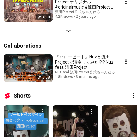
Project オリジナル
#originalmusic #流田Project #
一平ちゃん
流田Project公式ちゃんねる
4.2K views
2 years ago
4:08
Collaborations
『ハロービート』Nuzと流田
Projectで演奏してみた!?!? Nuz
feat. 流田Project
Nuz and 流田Project公式ちゃんねる
1.8K views
3 months ago
3:08
Shorts