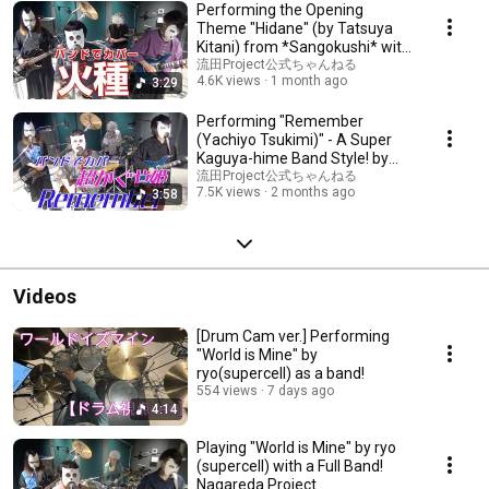
Performing the Opening
Theme "Hidane" (by Tatsuya
Kitani) from *Sangokushi* with
a full band. Nag...
流田Project公式ちゃんねる
4.6K views
1 month ago
3:29
Performing "Remember
(Yachiyo Tsukimi)" - A Super
Kaguya-hime Band Style! by
Nagareda Project
流田Project公式ちゃんねる
7.5K views
2 months ago
3:58
Videos
[Drum Cam ver.] Performing
"World is Mine" by
ryo(supercell) as a band!
554 views
7 days ago
4:14
Playing "World is Mine" by ryo
(supercell) with a Full Band!
Nagareda Project