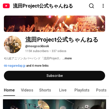
流田Project公式ちゃんねる
流田Project公式ちゃんねる
@moogcockbook
115K subscribers
•
337 videos
4人組アニソンカバーバンド「流田Project」 
...more
nagaredap.jp
and 4 more links
Subscribe
Home
Videos
Shorts
Live
Playlists
Posts