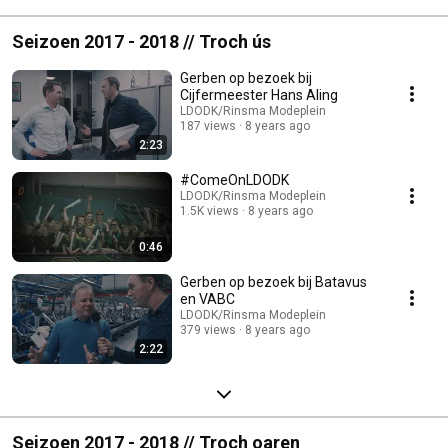
Seizoen 2017 - 2018 // Troch ús
Gerben op bezoek bij
Cijfermeester Hans Aling
LDODK/Rinsma Modeplein
187 views
8 years ago
2:23
#ComeOnLDODK
LDODK/Rinsma Modeplein
1.5K views
8 years ago
0:46
Gerben op bezoek bij Batavus
en VABC
LDODK/Rinsma Modeplein
379 views
8 years ago
2:22
Seizoen 2017 - 2018 // Troch oaren