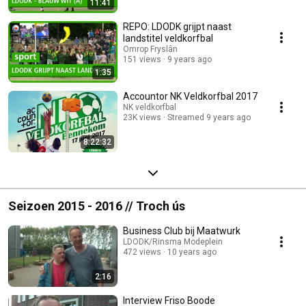
11:41
REPO: LDODK grijpt naast
landstitel veldkorfbal
Omrop Fryslân
151 views
9 years ago
1:35
Accountor NK Veldkorfbal 2017
NK veldkorfbal
23K views
Streamed 9 years ago
8:22:32
Seizoen 2015 - 2016 // Troch ús
Business Club bij Maatwurk
LDODK/Rinsma Modeplein
472 views
10 years ago
2:16
Interview Friso Boode