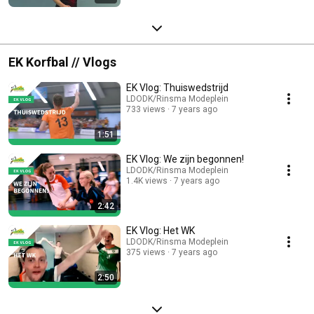
EK Korfbal // Vlogs
EK Vlog: Thuiswedstrijd
LDODK/Rinsma Modeplein
733 views
7 years ago
1:51
EK Vlog: We zijn begonnen!
LDODK/Rinsma Modeplein
1.4K views
7 years ago
2:42
EK Vlog: Het WK
LDODK/Rinsma Modeplein
375 views
7 years ago
2:50