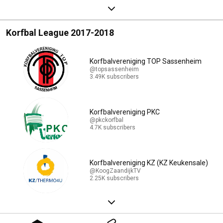
Korfbal League 2017-2018
Korfbalvereniging TOP Sassenheim
@topsassenheim
3.49K subscribers
Korfbalvereniging PKC
@pkckorfbal
4.7K subscribers
Korfbalvereniging KZ (KZ Keukensale)
@KoogZaandijkTV
2.25K subscribers