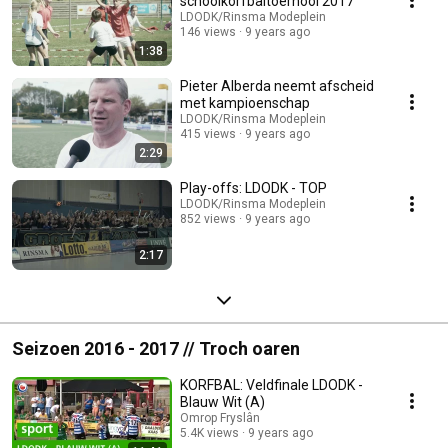
schoolkorfbaltoernooi 2017
LDODK/Rinsma Modeplein
146 views
9 years ago
1:38
Pieter Alberda neemt afscheid
met kampioenschap
LDODK/Rinsma Modeplein
415 views
9 years ago
2:29
Play-offs: LDODK - TOP
LDODK/Rinsma Modeplein
852 views
9 years ago
2:17
Seizoen 2016 - 2017 // Troch oaren
KORFBAL: Veldfinale LDODK -
Blauw Wit (A)
Omrop Fryslân
5.4K views
9 years ago