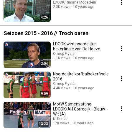
LDODK/Rinsma Modeplein
2.3K views
10 years ago
4:26
Seizoen 2015 - 2016 // Troch oaren
LDODK wint noordelijke
bekerfinale van De Hoeve
Omrop Fryslân
1.1K views
10 years ago
2:04
Noordelijke korfbalbekerfinale
2016
Omrop Fryslân
4.4K views
10 years ago
9:09
MotW Samenvatting:
LDODK/AH Gorredijk - Blauw-
Wit (A)
NLKorfbal
17K views
10 years ago
13:23