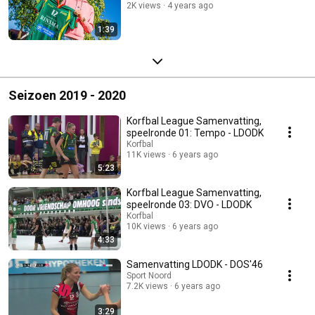
2K views
4 years ago
1:39
Seizoen 2019 - 2020
Korfbal League Samenvatting,
speelronde 01: Tempo - LDODK
Korfbal
11K views
6 years ago
5:23
Korfbal League Samenvatting,
speelronde 03: DVO - LDODK
Korfbal
10K views
6 years ago
4:33
Samenvatting LDODK - DOS'46
Sport Noord
7.2K views
6 years ago
3:29