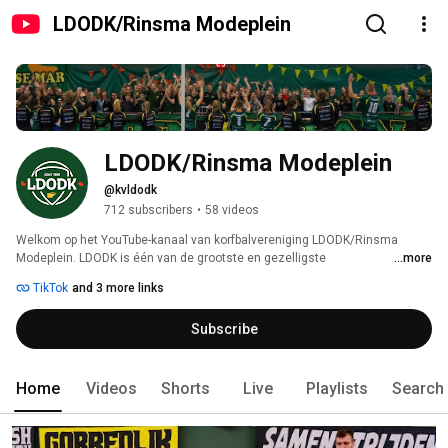
LDODK/Rinsma Modeplein
LDODK/Rinsma Modeplein
@kvldodk
712 subscribers
•
58 videos
Welkom op het YouTube-kanaal van korfbalvereniging LDODK/Rinsma 
Modeplein. LDODK is één van de grootste en gezelligste 
...more
korfbalverenigingen in het noorden van het land. 
TikTok
and 3 more links
Subscribe
Home
Videos
Shorts
Live
Playlists
Search