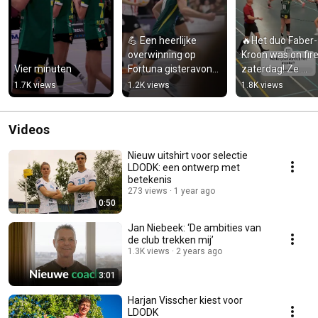
💪 Een heerlijke 
🔥Het duo Faber-
overwinning op 
Kroon was on fire
Vier minuten
Fortuna gisteravond! 
zaterdag! Ze 
In een hoogstaand 
maakten 10 van d
1.7K views
1.2K views
1.8K views
duel werd het 20-25.
15 LDODK-goals i
de eerste helft.
Videos
Nieuw uitshirt voor selectie
LDODK: een ontwerp met
betekenis
273 views
1 year ago
0:50
Jan Niebeek: ‘De ambities van
de club trekken mij’
1.3K views
2 years ago
3:01
Harjan Visscher kiest voor
LDODK