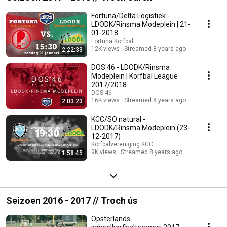
Fortuna/Delta Logistiek -
LDODK/Rinsma Modeplein | 21-
01-2018
Fortuna Korfbal
12K views
Streamed 8 years ago
2:22:33
DOS'46 - LDODK/Rinsma
Modeplein | Korfbal League
2017/2018
DOS'46
16K views
Streamed 8 years ago
2:03:23
KCC/SO natural -
LDODK/Rinsma Modeplein (23-
12-2017)
Korfbalvereniging KCC
9K views
Streamed 8 years ago
1:58:45
Seizoen 2016 - 2017 // Troch ús
Opsterlands