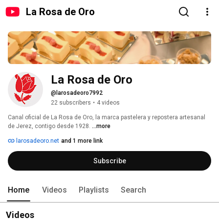
La Rosa de Oro
La Rosa de Oro
@larosadeoro7992
22 subscribers
•
4 videos
Canal oficial de La Rosa de Oro, la marca pastelera y repostera artesanal 
de Jerez, contigo desde 1928. 
...more
larosadeoro.net
and 1 more link
Subscribe
Home
Videos
Playlists
Search
Videos