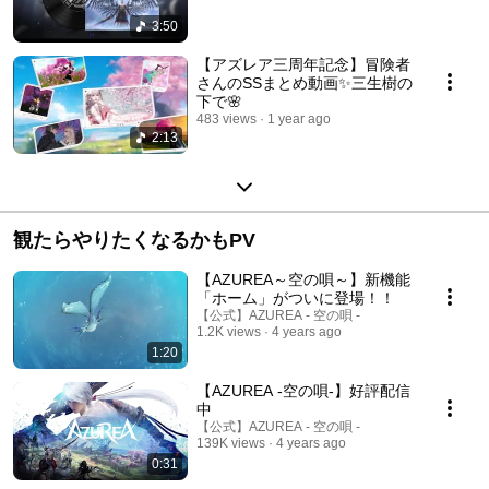
3:50
【アズレア三周年記念】冒険者
さんのSSまとめ動画✨三生樹の
下で🌸
483 views
1 year ago
2:13
観たらやりたくなるかもPV
【AZUREA～空の唄～】新機能
「ホーム」がついに登場！！
【公式】AZUREA - 空の唄 -
1.2K views
4 years ago
1:20
【AZUREA -空の唄-】好評配信
中
【公式】AZUREA - 空の唄 -
139K views
4 years ago
0:31