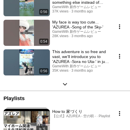
something else instead of
fighting.
GameWith 新作ゲームレビュー
37K views
3 months ago
0:56
My face is way too cute...
'AZUREA -Song of the Sky-'
GameWith 新作ゲームレビュー
28K views
3 months ago
0:54
This adventure is so free and
vast, we'll introduce you to
'AZUREA -Sora no Uta-' in just
one min...
GameWith 新作ゲームレビュー
35K views
3 months ago
0:56
Playlists
How to 家づくり
【公式】AZUREA - 空の唄 - · Playlist
5