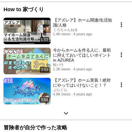
How to 家づくり
【アズレア】ホーム関連/生活知
識/人格
くろちゃんねる
1.4K views
4 years ago
6:53
今からホームを作る人に、最初
に抑えておいてほしいポイント
in AZUREA
粉パウ
1.3K views
4 years ago
3:43
【アズレア】ホーム実装！絶対
にやってはいけないこと！？
ぷらぐら
4.9K views
4 years ago
9:50
冒険者が自分で作った攻略