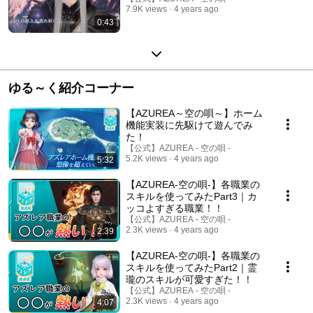
7.9K views
4 years ago
0:43
ゆる～く紹介コーナー
【AZUREA～空の唄～】ホーム
機能実装に先駆けて遊んでみ
た！
【公式】AZUREA - 空の唄 -
5.2K views
4 years ago
5:32
【AZUREA-空の唄-】各職業の
スキルを使ってみたPart3｜カ
ッコよすぎる職業！！
【公式】AZUREA - 空の唄 -
2.3K views
4 years ago
2:39
【AZUREA-空の唄-】各職業の
スキルを使ってみたPart2｜霊
瓏のスキルが可愛すぎた！！
【公式】AZUREA - 空の唄 -
2.3K views
4 years ago
4:07