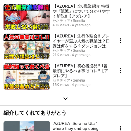
【AZUREA】全6職業紹介 特徴
や『流派』について分かりやす
く解説!!【アズレア】
セネティア / Senetia
40K views
4 years ago
9:29
【AZUREA】先行体験会!! プレ
イヤーが選ぶ人気の職業は？日
課は何をする？ダンジョンはど
んな感じ！？気になる部分をま
セネティア / Senetia
21K views
4 years ago
5:03
とめて紹介!!【アズレア】
【AZUREA】初心者必見!! 1番
最初にやるべき事はコレ!!【ア
ズレア】
セネティア / Senetia
16K views
4 years ago
6:00
紹介してくれてありがとう
'AZUREA -Sora no Uta-' -
where they end up doing