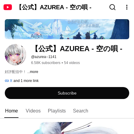
【公式】AZUREA - 空の唄 -
【公式】AZUREA - 空の唄 -
@azurea--1141
6.58K subscribers
•
54 videos
好評配信中！ 
...more
X
and 1 more link
Subscribe
Home
Videos
Playlists
Search