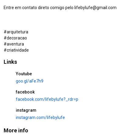
and Moving Stories
83K views
5 days ago
Entre em contato direto comigo pelo lifebylufe@gmail.com

CC
49:25
Parintins Beyond the Festival —
An Exhibition Every Brazilian
#arquitetura

Should See
6.5K views
8 days ago
#decoracao

CC
43:22
#aventura

#criatividade
Links
EXCLUSIVA PARA MEMBROS
Youtube
goo.gl/aFe7h9
TEM MAIS PARA VER ...
Life by Lufe · Playlist
facebook
facebook.com/lifebylufe?_rdr=p
104
instagram
instagram.com/lifebylufe
AULAS DE DECORAÇÃO - ONDE
VIVE VOCÊ
Life by Lufe · Playlist
More info