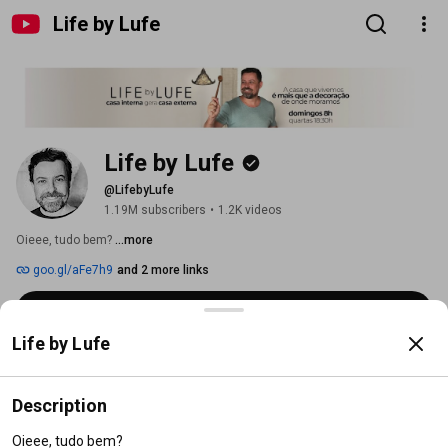
Life by Lufe
Life by Lufe
@LifebyLufe
1.19M subscribers
•
1.2K videos
Oieee, tudo bem? 
...more
goo.gl/aFe7h9
and 2 more links
Subscribe
Life by Lufe
Home
Videos
Shorts
Live
Courses
Playlis
Description
Oieee, tudo bem?
