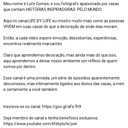
Meu nome é Lufe Gomes, e sou fotógrafo apaixonado por casas 
que contam HISTÓRIAS INSPIRADORAS  PELO MUNDO.

Aqui no canal LIFE BY LUFE eu mostro muito mais como as pessoas 
VIVEM em suas casas do que a decoração de onde elas moram.

Então, a cada vídeo espere emoção, descobertas, experiências, 
encontros realmente marcantes.

Claro que aprendemos decoração, mas ainda mais do que isso, 
aqui aprendemos a deixar nosso ambiente um reflexo de quem 
This Home Goes Far Beyond Decor — Art, Ideas, Inspiration, and
somos por dentro.

Moving Stories
Esse canal é uma jornada, um série de episódios aparentemente 
Videos
desconexos, mas intimamente ligados aos donos das casas, a mim 
e certamente a você também.

Brazilian Home, Crafts, and Folk
Art at Home in Olinda,
Pernambuco – Janete Costa
19K views
1 day ago
Inscreva-se no canal: https://goo.gl/aFe7h9

CC
26:34
Seja membro do canal e tenha benefícios exclusivos: 
This Home Goes Far Beyond
https://www.youtube.com/lifebylufe/join

Decor — Art, Ideas, Inspiration,