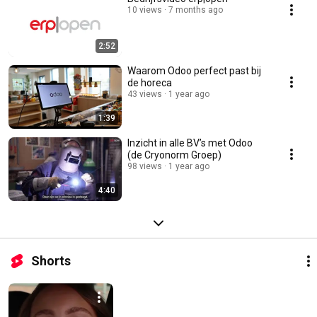
10 views
7 months ago
2:52
Waarom Odoo perfect past bij
de horeca
43 views
1 year ago
1:39
Inzicht in alle BV’s met Odoo
(de Cryonorm Groep)
98 views
1 year ago
4:40
Shorts