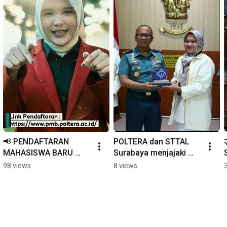
📢 PENDAFTARAN 
POLTERA dan STTAL 
MAHASISWA BARU 
Surabaya menjajaki 
POLTERA MASIH 
penguatan kerja sama 
98 views
8 views
DIBUKA!
di bidang pendidikan, 
riset