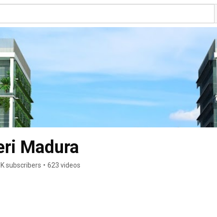
eri Madura
1K subscribers
•
623 videos