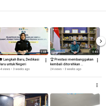
1:48
0:45
🎓 Langkah Baru, Dedikasi 
🏆 Prestasi membanggakan 
Baru untuk Negeri
kembali ditorehkan 
Politeknik Negeri Madura.
44 views
•
3 weeks ago
24 views
•
3 weeks ago