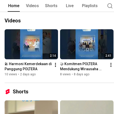
Home
Videos
Shorts
Live
Playlists
Videos
2:14
2:41
🎤 Harmoni Kemerdekaan di 
🤝 Komitmen POLTERA 
Panggung POLTERA
Mendukung Wirausaha 
Muda!
10 views
•
2 days ago
8 views
•
8 days ago
Shorts