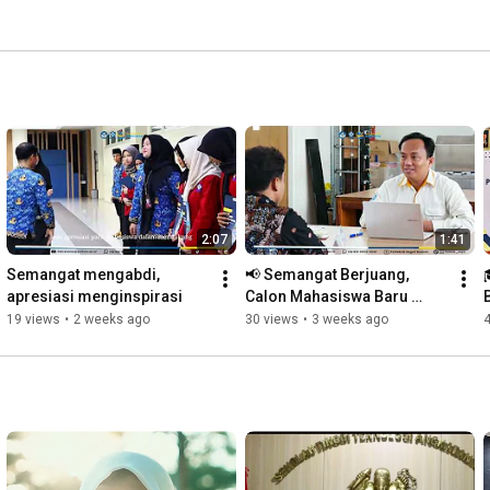
2:07
1:41
Semangat mengabdi, 
📢 Semangat Berjuang, 
apresiasi menginspirasi
Calon Mahasiswa Baru 
POLTERA! 💙
19 views
•
2 weeks ago
30 views
•
3 weeks ago