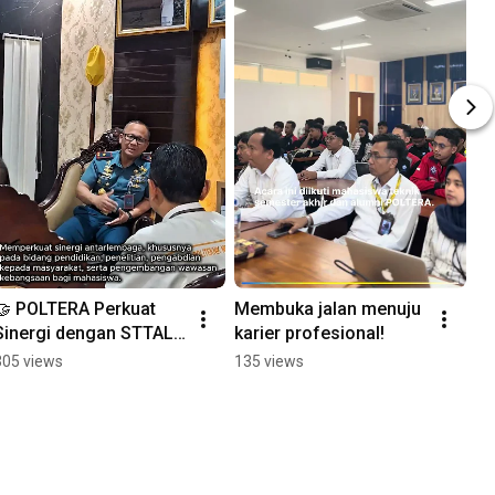
🤝 POLTERA Perkuat 
Membuka jalan menuju 
Sinergi dengan STTAL 
karier profesional!
Surabaya
305 views
135 views