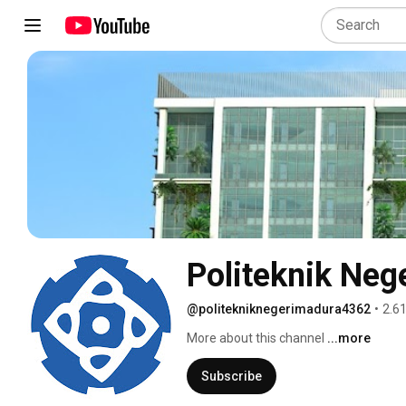
Politeknik Neg
@politekniknegerimadura4362
•
2.6
More about this channel
...more
Subscribe