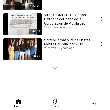
3:04:21
VIDEO COMPLETO - Sesión
Ordinaria del Pleno de la
Corporación de Motilla del
Palancar. 24/09/2019
172 views
6 years ago
3:44:52
Sorteo Damas y Reina Fiestas
Motilla Del Palancar 2018
2K views
8 years ago
10:25
Library
Home
Shorts