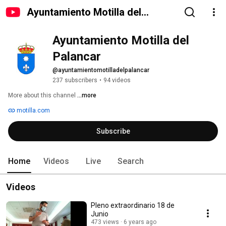
Ayuntamiento Motilla del
Palancar
Ayuntamiento Motilla del 
Palancar
@ayuntamientomotilladelpalancar
237 subscribers
•
94 videos
More about this channel
...more
motilla.com
Subscribe
Home
Videos
Live
Search
Videos
Pleno extraordinario 18 de
Junio
473 views
6 years ago