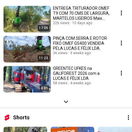
ENTREGA TRITURADOR OMEF
T9 COM 70 CMS DE LARGURA,
MARTELOS LIGEIROS Mais
informações 963 958 610
226 views
10 days ago
17:05
PINÇA COM SERRA E ROTOR
FIXO OMEF GS400 VENDIDA
PELA LUCAS E FÉLIX LDA.
36 views
3 weeks ago
11:23
GREENTEC UFKES na
GALIFOREST 2026 com a
LUCAS E FÉLIX LDA
58 views
4 weeks ago
4:01
Shorts