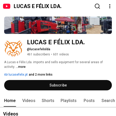
LUCAS E FÉLIX LDA.
LUCAS E FÉLIX LDA.
@lucasefelixlda
461 subscribers
•
601 videos
A Lucas e Félix Lda. imports and sells equipment for several areas of 
activity. 
...more
lucasefelix.pt
and 2 more links
Subscribe
Home
Videos
Shorts
Playlists
Posts
Search
Videos