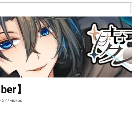
ber】
•
527 videos