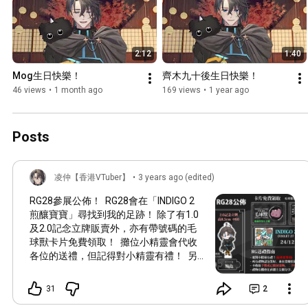
2:12
1:40
Mog生日快樂！
齊木九十後生日快樂！
46 views
•
1 month ago
169 views
•
1 year ago
Posts
凌仲【香港VTuber】
•
3 years ago (edited)
RG28參展公佈！ RG28會在「INDIGO 2
煎釀寶寶」尋找到我的足跡！ 除了有1.0
及2.0記念立牌販賣外，亦有帶號碼的毛
球獸卡片免費領取！ 攤位小精靈會代收
各位的送禮，但記得對小精靈有禮！ 另
外任何販賣或展出本人同人作品的攤主都
可以在本文下留名， 整理好資料後我會
31
2
在23號發一篇凌仲足跡指南作宣傳！