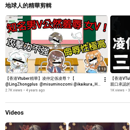
地球人的精華剪輯
1:13
【香港Vtuber精華】凌仲定係凌尊？【 
【香港VT
@LingZhongplus  @misuminozomi @ikaikura_HK  
親口承認的
@hoitingmui   】
2.7K views
•
4 years ago
1K views
•
3
Videos