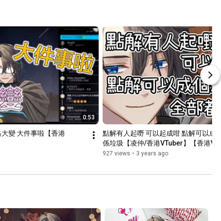
0:53
格大變 大件事啦【香港
點解有人起嘢 可以起成咁 點解可以成
係垃圾【凌仲/香港VTuber】【香港Vtu
927 views
•
3 years ago