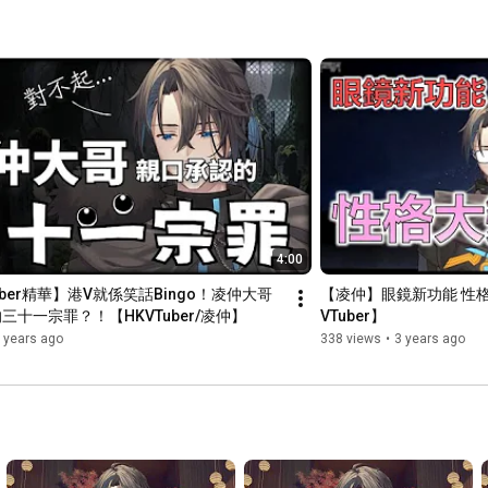
4:00
uber精華】港V就係笑話Bingo！凌仲大哥
【凌仲】眼鏡新功能 性
三十一宗罪？！【HKVTuber/凌仲】
VTuber】
 years ago
338 views
•
3 years ago