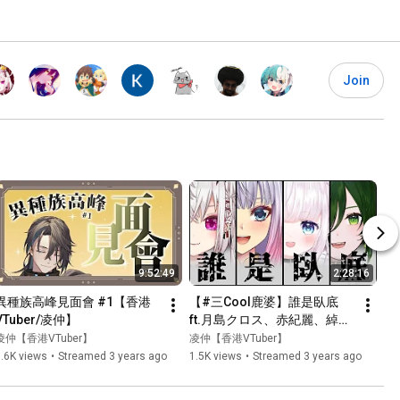
Join
9:52:49
2:28:16
異種族高峰見面會 #1【香港
【#三Cool鹿婆】誰是臥底   
VTuber/凌仲】
ft.月島クロス、赤紀麗、綽貓
喵、藻原もずく【香港
凌仲【香港VTuber】
凌仲【香港VTuber】
VTuber/凌仲】
.6K views
•
Streamed 3 years ago
1.5K views
•
Streamed 3 years ago