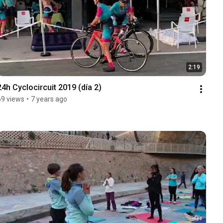
2:19
24h Cyclocircuit 2019 (día 2)
69 views
•
7 years ago