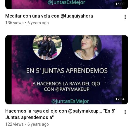
15:00
Meditar con una vela con @tuaquiyahora
136 views
•
6 years ago
12:34
Hacernos la raya del ojo con @patymakeup... "En 5' 
Juntas aprendemos a"
122 views
•
6 years ago