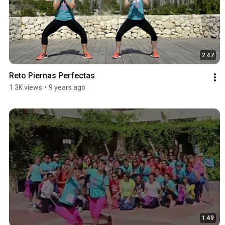
2:47
Reto Piernas Perfectas
1.3K views
•
9 years ago
1:49