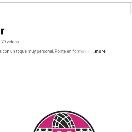
r
79 videos
 con un toque muy personal. Ponte en forma de una 
...more
nrisa!! 