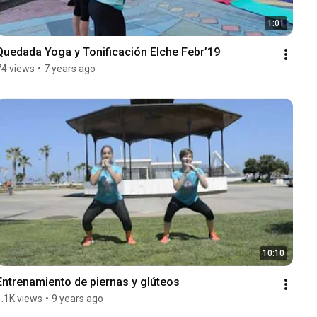
1:01
Quedada Yoga y Tonificación Elche Febr’19
74 views
•
7 years ago
10:10
Entrenamiento de piernas y glúteos
1.1K views
•
9 years ago