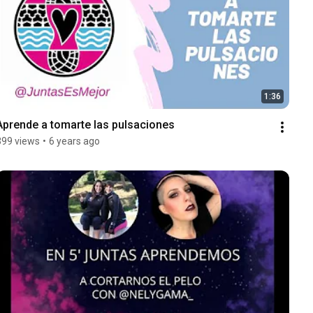
1:36
Aprende a tomarte las pulsaciones
399 views
•
6 years ago