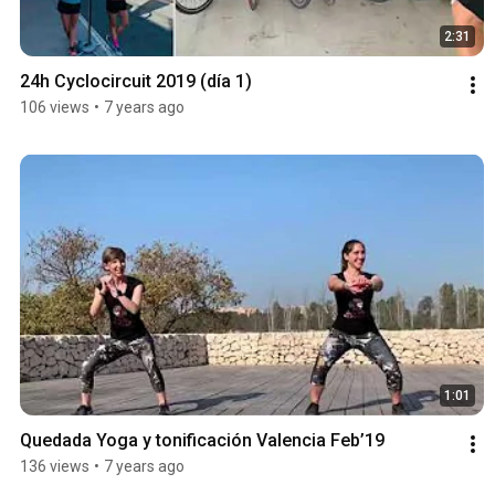
2:31
24h Cyclocircuit 2019 (día 1)
106 views
•
7 years ago
1:01
Quedada Yoga y tonificación Valencia Feb’19
136 views
•
7 years ago