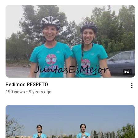
0:41
Pedimos RESPETO
190 views
•
9 years ago