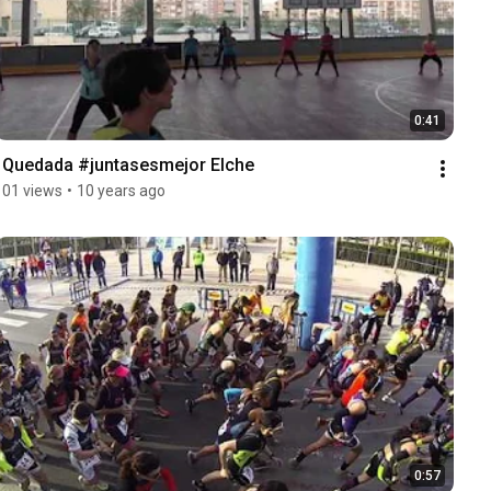
0:41
I Quedada #juntasesmejor Elche
101 views
•
10 years ago
0:57