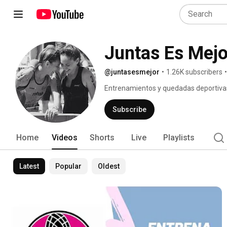
Juntas Es Mejo
@juntasesmejor
•
1.26K subscribers
•
Entrenamientos y quedadas deportivas
manera divertida, que nunca falte la so
Subscribe
Home
Videos
Shorts
Live
Playlists
Latest
Popular
Oldest