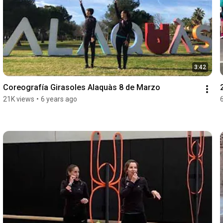
3:42
Coreografía Girasoles Alaquàs 8 de Marzo
21K views
•
6 years ago