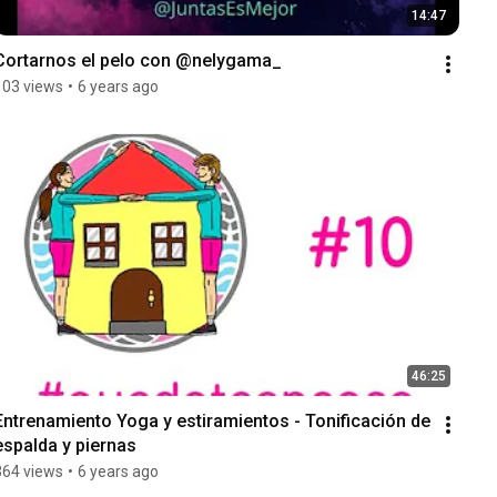
14:47
Cortarnos el pelo con @nelygama_
103 views
•
6 years ago
46:25
Entrenamiento Yoga y estiramientos - Tonificación de 
espalda y piernas
364 views
•
6 years ago