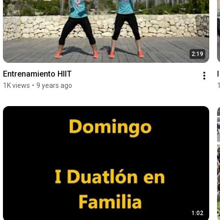
2:19
Entrenamiento HIIT
1K views
•
9 years ago
1:02