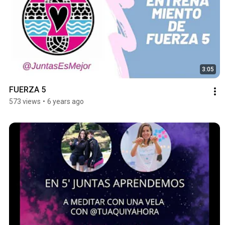
3:05
FUERZA 5
573 views
•
6 years ago