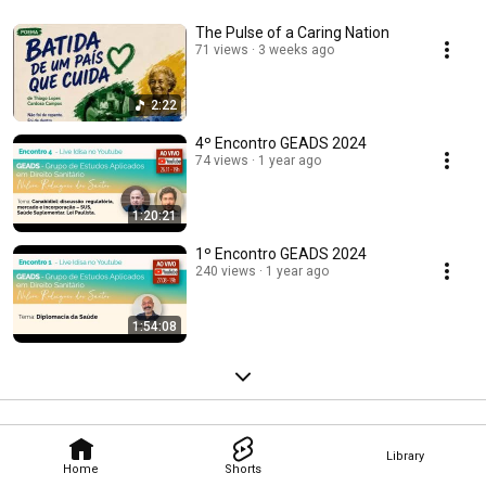
The Pulse of a Caring Nation
71 views
3 weeks ago
2:22
4º Encontro GEADS 2024
74 views
1 year ago
1:20:21
1º Encontro GEADS 2024
240 views
1 year ago
1:54:08
Library
Home
Shorts