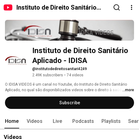
Instituto de Direito Sanitário
Aplicado - IDISA
Instituto de Direito Sanitário 
Aplicado - IDISA
@institutodedireitosanitari4249
2.49K subscribers
•
74 videos
O IDISA VIDEOS é um canal no Youtube, do Instituto de Direito Sanitário 
Aplicado, no qual são disponibilizados videos sobre o direito à saúde e 
...more
suas políticas para informação do público em geral, da forma mais 
simples possível. 
Subscribe
Home
Videos
Live
Podcasts
Playlists
Sear
Videos