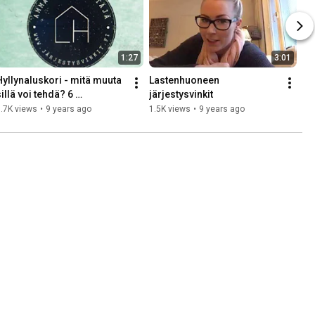
1:27
3:01
Hyllynaluskori - mitä muuta 
Lastenhuoneen 
illä voi tehdä? 6 
järjestysvinkit
#järjestysvinkit
.7K views
•
9 years ago
1.5K views
•
9 years ago