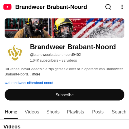
Brandweer Brabant-Noord
Brandweer Brabant-Noord
@brandweerbrabant-noord9402
1.64K subscribers
•
82 videos
Dit kanaal bevat video's die zijn gemaakt over of in opdracht van Brandweer 
Brabant-Noord. 
...more
brandweer.nl/brabant-noord
Subscribe
Home
Videos
Shorts
Playlists
Posts
Search
Videos