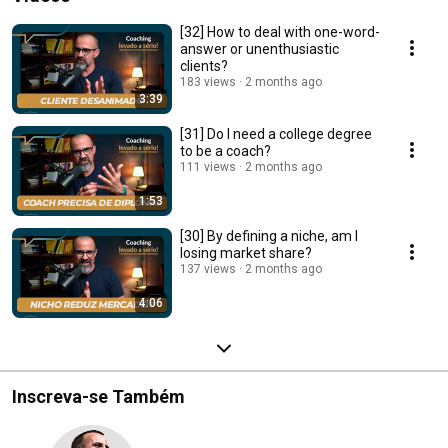
[32] How to deal with one-word-
answer or unenthusiastic
clients?
183 views
2 months ago
3:39
[31] Do I need a college degree
to be a coach?
111 views
2 months ago
1:53
[30] By defining a niche, am I
losing market share?
137 views
2 months ago
4:06
Inscreva-se Também