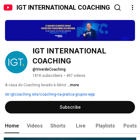
IGT INTERNATIONAL COACHING
IGT INTERNATIONAL 
COACHING
@ViverdeCoaching
181K subscribers
•
497 videos
A casa do Coaching levado à Sério! 
...more
igtcoaching.site/coaching-na-pratica-grupos-wpp
Subscribe
Home
Videos
Shorts
Live
Playlists
Posts