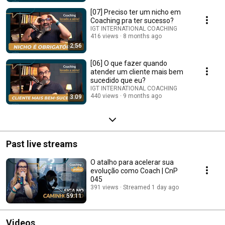
[07] Preciso ter um nicho em
Coaching pra ter sucesso?
IGT INTERNATIONAL COACHING
416 views
8 months ago
2:56
[06] O que fazer quando
atender um cliente mais bem
sucedido que eu?
IGT INTERNATIONAL COACHING
440 views
9 months ago
3:09
Past live streams
O atalho para acelerar sua
evolução como Coach | CnP
045
391 views
Streamed 1 day ago
59:11
Videos