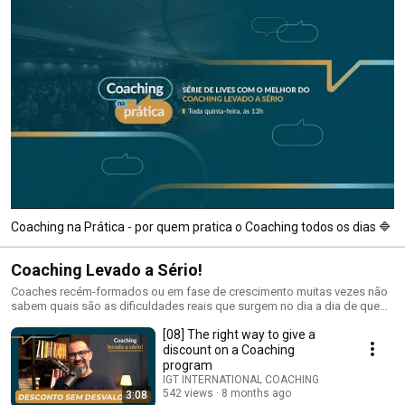
Coaching na Prática - por quem pratica o Coaching todos os dias 🔷
Coaching Levado a Sério!
Coaches recém-formados ou em fase de crescimento muitas vezes não
sabem quais são as dificuldades reais que surgem no dia a dia de quem
vive de coaching. Nessa série de vídeos, Geronimo responde dúvidas
[08] The right way to give a
que podem surgir no dia a dia de um coach, e traz ensinamentos
baseados em soluções reais. Uma oportunidade de aprendizado
discount on a Coaching
profundo, direto da experiência de um Coach Profissional, que treina
program
pessoas há mais de 20 anos. Vídeo novo toda terça, ao meio dia.
IGT INTERNATIONAL COACHING
Vamoooooooo 🤟🏻👊🏻
542 views
8 months ago
3:08