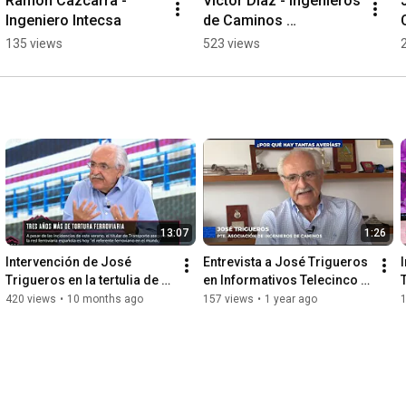
Ramón Cazcarra - 
Víctor Díaz - Ingenieros 
Ingeniero Intecsa
de Caminos 
colombiano
135 views
523 views
13:07
1:26
Intervención de José 
Entrevista a José Trigueros 
Trigueros en la tertulia de 
en Informativos Telecinco 
La Roca (La Sexta) el 
el 02/07/2025
420 views
•
10 months ago
157 views
•
1 year ago
06/09/2025