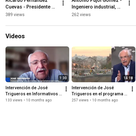
Ricardo Fernández 
Antonio Pujol Gómez - 
Cuevas - Presidente 
Ingeniero industrial, 
ATI, empresa 
especialista en 
389 views
262 views
especialista en 
sistemas ferroviarios
auscultación de presas
Videos
1:30
14:18
Intervención de José 
Intervención de José 
Trigueros en Informativos 
Trigueros en el programa 
Telecinco el 05/09/2025
Buenos Días Madrid 
133 views
•
10 months ago
257 views
•
10 months ago
(Telemadrid) el 08/09/2025