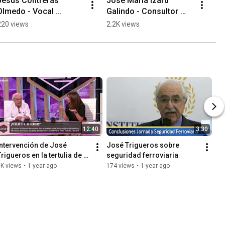
Jesús Contreras 
José María Izard 
Olmedo - Vocal 
Galindo - Consultor 
Asociación Caminos
especialista en 
220 views
2.2K views
carreteras
12:40
3:30
Intervención de José 
José Trigueros sobre 
Trigueros en la tertulia de 
seguridad ferroviaria
La Roca (La 
1K views
•
1 year ago
174 views
•
1 year ago
Sexta) el 06/07/2025