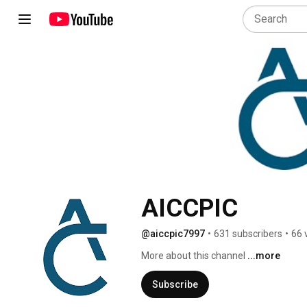
AICCPIC
@aiccpic7997
•
631 subscribers
•
66 
More about this channel
...more
Subscribe