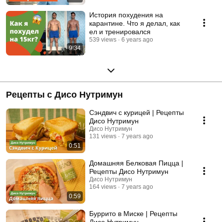
История похудения на
карантине. Что я делал, как
ел и тренировался
539 views
6 years ago
9:34
Рецепты с Дисо Нутримун
Сэндвич с курицей | Рецепты
Дисо Нутримун
Дисо Нутримун
131 views
7 years ago
0:51
Домашняя Белковая Пицца |
Рецепты Дисо Нутримун
Дисо Нутримун
164 views
7 years ago
0:59
Буррито в Миске | Рецепты
Дисо Нутримун