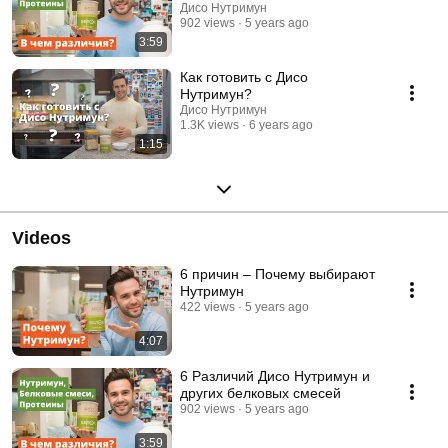
Дисо Нутримун
902 views
5 years ago
3:59
Как готовить с Дисо
Нутримун?
Дисо Нутримун
1.3K views
6 years ago
1:15
Videos
6 причин – Почему выбирают
Нутримун
422 views
5 years ago
4:07
6 Различий Дисо Нутримун и
других белковых смесей
902 views
5 years ago
3:59