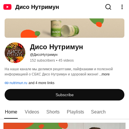
Дисо Нутримун
Дисо Нутримун
@ДисоНутримун
152 subscribers
•
45 videos
На наше канале мы делимся рецептами, лайфхаками и полезной 
информацией о СБКС Дисо Нутримун и здоровой жизни! 
...more
nutrimun.ru
and 4 more links
Subscribe
Home
Videos
Shorts
Playlists
Search