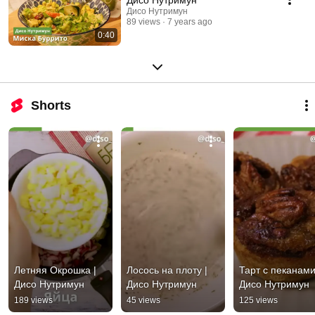
Дисо Нутримун
89 views
7 years ago
0:40
Shorts
Летняя Окрошка | 
Лосось на плоту | 
Тарт с пеканами 
Дисо Нутримун
Дисо Нутримун
Дисо Нутримун
189 views
45 views
125 views